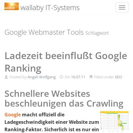
wallaby IT-Systems
Toggl
Skip
to
content
Google Webmaster Tools
Schlagwort
Ladezeit beeinflußt Google
Ranking
Posted by
Angeli Wolfgang
On
16.07.11
Filed under
SEO
Schnellere Websites
beschleunigen das Crawling
Google
macht offiziell die
Ladegeschwindigkeit einer Website zum
Ranking-Faktor. Sicherlich ist es nur ein