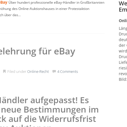
eBay
We
Über hundert professionelle eBay-Händler in Großbritannien
Em
öhung des Online-Auktionshauses in einer Protestaktion
h über das...
Onli
Län
Druc
deut
der
lehrung für eBay
wird
Druc
Lief
ries
Filed under
Online-Recht
4 Comments
revo
Bild
ändler aufgepasst! Es
n neue Bestimmungen im
ck auf die Widerrufsfrist