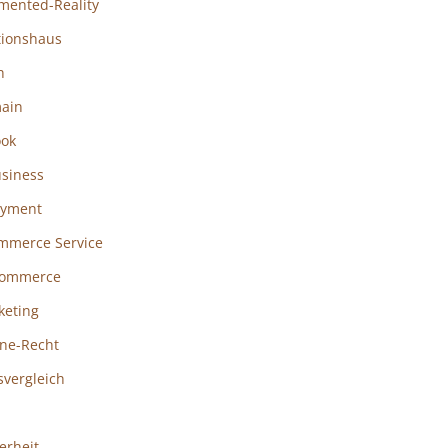
mented-Reality
tionshaus
h
ain
ook
usiness
ayment
mmerce Service
ommerce
keting
ine-Recht
svergleich
erheit