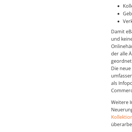
Kol
Geb
Ver
Damit eBa
und keine
Onlinehä
der alle 
geordnet
Die neue 
umfassen
als Infop
Commerc
Weitere I
Neuerung
Kollekti
überarbe