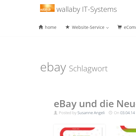
Menu
wallaby IT-Systems
home
Website-Service
eComm
Skip
to
content
ebay
Schlagwort
eBay und die Neu
Posted by
Susanne Angeli
On
03.04.14