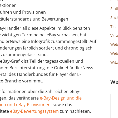
lektionen
Stat
ühren und Provisionen
Suc
käuferstandards und Bewertungen
Tec
y-Händler all diese Aspekte im Blick behalten
 wichtigen Termine bei eBay verpassen, hat
Ver
ndlerNews eine Infografik zusammengestellt. Auf
Web
Änderungen farblich sortiert und chronologisch
Webs
 zusammengefasst sind.
eBay-Grafik ist Teil der tagesaktuellen und
Witz
den Berichterstattung, die OnlinehändlerNews
ortal des Händlerbundes für Player der E-
e-Branche vornimmt.
We
nformationen über die zahlreichen eBay-
en, das veränderte
e-Bay-Design und die
onen und eBay-Provisionen
sowie das
itete
eBay-Bewertungssystem
zum nachlesen.