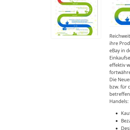
Reichweit
ihre Prod
eBay in d
Einkaufse
effektiv 
fortwähr
Die Neuer
bzw. für
betreffen
Handels:
Kau
Bez
Des