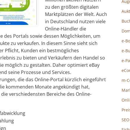
Aug
zu den größten digitalen
Auk
Marktplätzen der Welt. Auch
in Deutschland nutzen viele
Buc
Online-Händler die
Dom
e des Portals sowie dessen Möglichkeiten, um
e-B
ukte zu verkaufen. In diesem Sinne sieht sich
er Pflicht, Kunden ein bestmögliches
e-B
rlebnis zu bieten und Verkäufern den Handel so
e-P
wie möglich zu gestalten. Daher optimiert eBay
eCo
end seine Prozesse und Services.
ungen, die das Online-Portal kürzlich eingeführt
m-C
 die kommenden Monate angekündigt hat,
Mar
 die verschiedensten Bereiche des Online-
Onl
Prei
fabwicklung
SEO
ahlung
ign
Sich