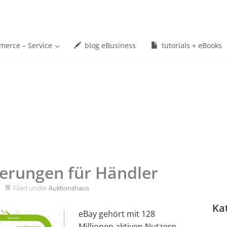
erce – Service
blog eBusiness
tutorials + eBooks
erungen für Händler
Filed under
Auktionshaus
Ka
eBay gehört mit 128
Millionen aktiven Nutzern