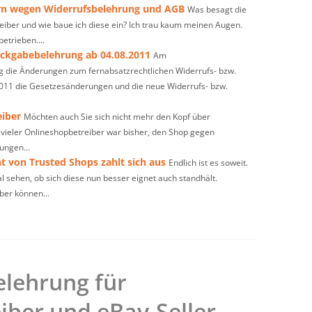
rn wegen Widerrufsbelehrung und AGB
Was besagt die
eiber und wie baue ich diese ein? Ich trau kaum meinen Augen.
etrieben....
ckgabebelehrung ab 04.08.2011
Am
g die Änderungen zum fernabsatzrechtlichen Widerrufs- bzw.
011 die Gesetzesänderungen und die neue Widerrufs- bzw.
eiber
Möchten auch Sie sich nicht mehr den Kopf über
eler Onlineshopbetreiber war bisher, den Shop gegen
ngen...
 von Trusted Shops zahlt sich aus
Endlich ist es soweit.
l sehen, ob sich diese nun besser eignet auch standhält.
ber können...
lehrung für
iber und eBay-Seller