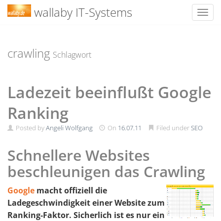
wallaby IT-Systems
Toggl
Skip
to
content
crawling
Schlagwort
Ladezeit beeinflußt Google
Ranking
Posted by
Angeli Wolfgang
On
16.07.11
Filed under
SEO
Schnellere Websites
beschleunigen das Crawling
Google
macht offiziell die
Ladegeschwindigkeit einer Website zum
Ranking-Faktor. Sicherlich ist es nur ein