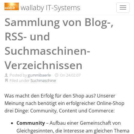
wallaby IT-Systems
Toggl
Skip
Sammlung von Blog-,
to
content
RSS- und
Suchmaschinen-
Verzeichnissen
Posted by
gummibaerle
On
24.02.07
Filed under
Suchmaschine
Was macht den Erfolg für den Shop aus? Unserer
Meinung nach benötigt ein erfolgreicher Online-Shop
drei Dinge: Community, Content und Commerce:
Community
– Aufbau einer Gemeinschaft von
Gleichgesinnten, die Interesse am gleichen Thema