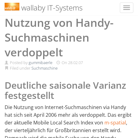
wallaby IT-Systems
Toggl
Skip
Nutzung von Handy-
to
content
Suchmaschinen
verdoppelt
Posted by
gummibaerle
On
28.02.07
Filed under
Suchmaschine
Deutliche saisonale Varianz
festgestellt
Die Nutzung von Internet-Suchmaschinen via Handy
hat sich seit April 2006 mehr als verdoppelt. Das ergibt
der aktuelle Mobile Local Search Index von
m-spatial
,
der vierteljährlich für Großbritannien erstellt wird.