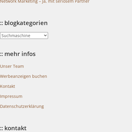
Network Marketing – Ja, mit seriösem Partner
:: blogkategorien
::
blogkategorien
:: mehr infos
Unser Team
Werbeanzeigen buchen
Kontakt
Impressum
Datenschutzerklärung
:: kontakt