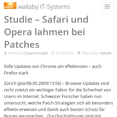
wallaby IT-Systems
Toggl
Skip
Studie – Safari und
to
content
Opera lahmen bei
Patches
Posted by
Susanne Angeli
On
06.05.09
Filed under
Statistik
Stille Updates von Chrome am effektivsten – auch
Firefox stark
Zürich (pte/06.05.2009/13:56) – Browser-Updates sind
nicht zuletzt ein wichtiger Faktor für die Sicherheit von
Usern im Internet. Schweizer Forscher haben nun
untersucht, welche Patch-Strategien sich als besonders
effektiv erweisen und damit auch besten Schutz für
Nutzer versprechen. „Durchschnittsuser sind mit