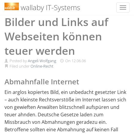
wallaby IT-Systems
Toggl
Skip
Bilder und Links auf
to
content
Webseiten können
teuer werden
Posted by
Angeli Wolfgang
On
12.06.06
Filed under
Online-Recht
Abmahnfalle Internet
Ein arglos kopiertes Bild, ein unbedacht gesetzter Link
– auch kleinste Rechtsverstöße im Internet lassen sich
von gewieften Anwälten blitzschnell aufspüren und
teuer ahnden. Deutsche Gesetze laden zum
Missbrauch von Abmahnungen geradezu ein.
Betroffene sollten eine Abmahnung auf keinen Fall