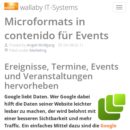
wallaby IT-Systems
Toggl
Skip
Microformats in
to
content
contenido für Events
Posted by
Angeli Wolfgang
On
08.02.11
Filed under
Marketing
Ereignisse, Termine, Events
und Veranstaltungen
hervorheben
Google liebt Daten. Wer Google dabei
hilft die Daten seiner Website leichter
lesbar zu machen, der wird belohnt mit
einer besseren Sichtbarkeit und mehr
Traffic. Ein einfaches Mittel dazu sind die
Google