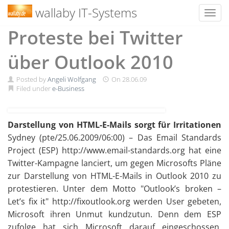
wallaby IT-Systems
Toggl
Skip
Proteste bei Twitter
to
content
über Outlook 2010
Posted by
Angeli Wolfgang
On
28.06.09
Filed under
e-Business
Darstellung von HTML-E-Mails sorgt für Irritationen
Sydney (pte/25.06.2009/06:00) – Das Email Standards
Project (ESP) http://www.email-standards.org hat eine
Twitter-Kampagne lanciert, um gegen Microsofts Pläne
zur Darstellung von HTML-E-Mails in Outlook 2010 zu
protestieren. Unter dem Motto "Outlook’s broken –
Let’s fix it" http://fixoutlook.org werden User gebeten,
Microsoft ihren Unmut kundzutun. Denn dem ESP
zufolge hat sich Microsoft darauf eingeschossen,