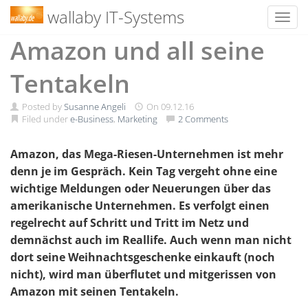
wallaby IT-Systems
Toggl
Skip
Amazon und all seine
to
content
Tentakeln
Posted by
Susanne Angeli
On
09.12.16
Filed under
e-Business
,
Marketing
2 Comments
Amazon, das Mega-Riesen-Unternehmen ist mehr
denn je im Gespräch. Kein Tag vergeht ohne eine
wichtige Meldungen oder Neuerungen über das
amerikanische Unternehmen. Es verfolgt einen
regelrecht auf Schritt und Tritt im Netz und
demnächst auch im Reallife. Auch wenn man nicht
dort seine Weihnachtsgeschenke einkauft (noch
nicht), wird man überflutet und mitgerissen von
Amazon mit seinen Tentakeln.