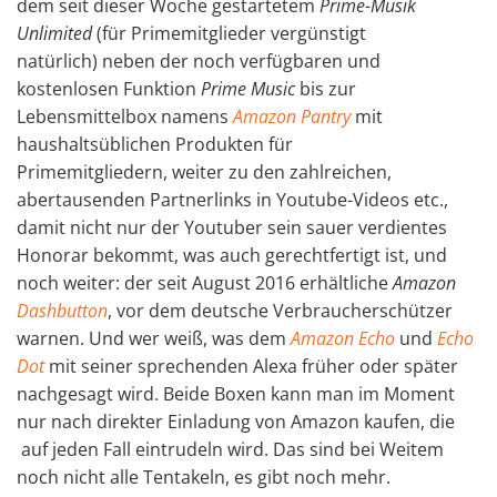
dem seit dieser Woche gestartetem
Prime-Musik
Unlimited
(für Primemitglieder vergünstigt
natürlich)
neben der noch verfügbaren und
kostenlosen
Funktion
Prime Music
bis zur
Lebensmittelbox namens
Amazon Pantry
mit
haushaltsüblichen Produkten für
Primemitgliedern, weiter zu den zahlreichen,
abertausenden Partnerlinks in Youtube-Videos etc.,
damit nicht nur der Youtuber sein sauer verdientes
Honorar bekommt, was auch gerechtfertigt ist, und
noch weiter: der seit August 2016 erhältliche
Amazon
Dashbutton
, vor dem deutsche Verbraucherschützer
warnen. Und wer weiß, was dem
Amazon Echo
und
Echo
Dot
mit seiner sprechenden Alexa früher oder später
nachgesagt wird. Beide Boxen kann man im Moment
nur nach direkter Einladung von Amazon kaufen, die
auf jeden Fall eintrudeln wird. Das sind bei Weitem
noch nicht alle Tentakeln, es gibt noch mehr.