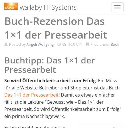
wallaby IT-Systems
Toggl
Skip
Buch-Rezension Das
to
content
1×1 der Pressearbeit
Posted by
Angeli Wolfgang
On
16.07.11
Filed under
Buch
Buchtipp: Das 1×1 der
Pressearbeit
So wird Öffentlichkeitsarbeit zum Erfolg
: Ein Muss
für alle Website-Betreiber und Shopleiter ist das Buch
Das 1×1 der Pressearbeit
! Damit es etwas einfacher
fällt ist die Lektüre "Gewusst wie – Das 1×1 der
Pressearbeit. So wird Öffentlichkeitsarbeit zum Erfolg"
ein prima Nachschlagewerk.
Es beschreibt von Anfang an