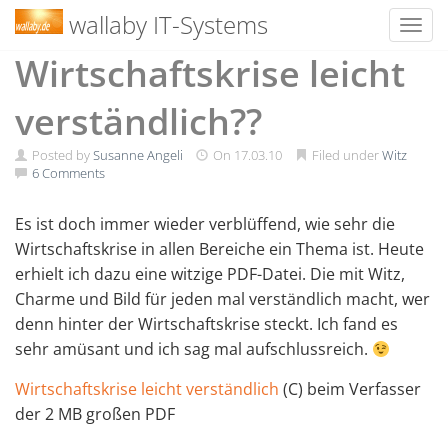
wallaby IT-Systems
Toggl
Skip
Wirtschaftskrise leicht
to
content
verständlich??
Posted by
Susanne Angeli
On
17.03.10
Filed under
Witz
6 Comments
Es ist doch immer wieder verblüffend, wie sehr die
Wirtschaftskrise in allen Bereiche ein Thema ist. Heute
erhielt ich dazu eine witzige PDF-Datei. Die mit Witz,
Charme und Bild für jeden mal verständlich macht, wer
denn hinter der Wirtschaftskrise steckt. Ich fand es
sehr amüsant und ich sag mal aufschlussreich.
Wirtschaftskrise leicht verständlich
(C) beim Verfasser
der 2 MB großen PDF