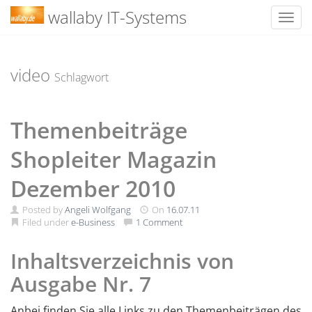
wallaby IT-Systems
Toggl
Skip
to
content
video
Schlagwort
Themenbeiträge
Shopleiter Magazin
Dezember 2010
Posted by
Angeli Wolfgang
On
16.07.11
Filed under
e-Business
1 Comment
Inhaltsverzeichnis von
Ausgabe Nr. 7
Anbei finden Sie alle Links zu den Themenbeiträgen des