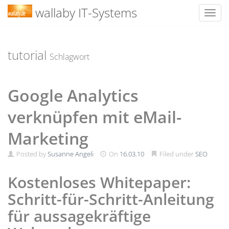
wallaby IT-Systems
Toggl
Skip
to
content
tutorial
Schlagwort
Google Analytics
verknüpfen mit eMail-
Marketing
Posted by
Susanne Angeli
On
16.03.10
Filed under
SEO
Kostenloses Whitepaper:
Schritt-für-Schritt-Anleitung
für aussagekräftige