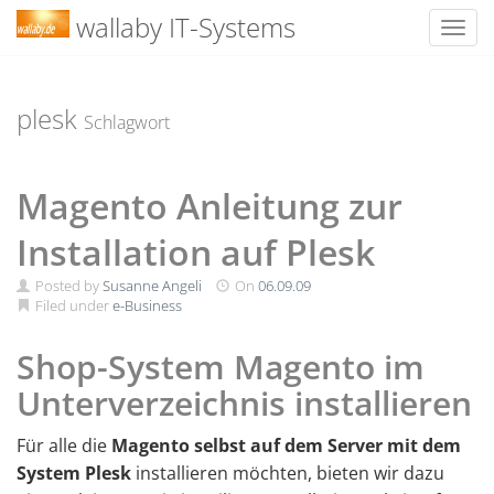
wallaby IT-Systems
Toggl
Skip
to
content
plesk
Schlagwort
Magento Anleitung zur
Installation auf Plesk
Posted by
Susanne Angeli
On
06.09.09
Filed under
e-Business
Shop-System Magento im
Unterverzeichnis installieren
Für alle die
Magento selbst auf dem Server mit dem
System Plesk
installieren möchten, bieten wir dazu