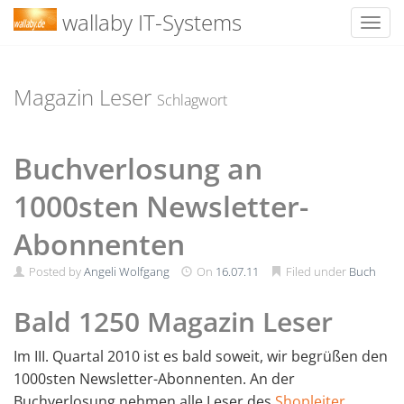
wallaby IT-Systems
Toggl
Skip
to
content
Magazin Leser
Schlagwort
Buchverlosung an
1000sten Newsletter-
Abonnenten
Posted by
Angeli Wolfgang
On
16.07.11
Filed under
Buch
Bald 1250 Magazin Leser
Im III. Quartal 2010 ist es bald soweit, wir begrüßen den
1000sten Newsletter-Abonnenten. An der
Buchverlosung nehmen alle Leser des
Shopleiter