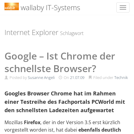
wallaby IT-Systems
Toggl
Skip
to
content
Internet Explorer
Schlagwort
Google – Ist Chrome der
schnellste Browser?
Posted by
Susanne Angeli
On
21.07.09
Filed under
Technik
Googles Browser Chrome hat im Rahmen
einer Testreihe des Fachportals PCWorld mit
den schnellsten Ladezeiten aufgewartet
Mozillas
Firefox
, der in der Version 3.5 erst kürzlich
vorgestellt worden ist, hat dabei
ebenfalls deutlich