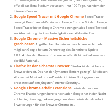
http://www.google.com/chrome hat gestern, Donnerstagabend,
offiziell das Beta-Stadium verlassen – nur 100 Tage, nachdem der
Internet-Riese mit...
Google Speed Tracer mit Google Chrome
Speed Tracer
benötigt Dev-Channel-Version von Google Chrome Mit dem Google
Speed Tracer bietet Google Chrome einen geniales Speed-Testtool
zur Abschätzung der Geschwindigkeit einer Webseite. Der...
Google Chrome – Massive Sicherheitslücke
geschlossen
Angriffe über Domainbarriere hinaus nicht mehr
möglicah Google hat am Donnerstag das Sicherheits-Update
1.0.154.5 für den Browser Chrome veröffentlicht. Roi Saltzman von
der IBM Rational...
Firefox ist der sicherste Browser
"Firefox ist der sicherste
Browser derzeit. Das hat der Symantec-Bericht gezeigt". Mit diesen
Worten hat Mozilla-Europe-Präsident Tristan Nitot gegenüber
pressetext auf den jüngsten "Internet Security...
Google Chrome erhält Extensions
Entwickler können
Chrome-Erweiterungen bereits hochladen Google hat in der Nacht
auf heute, Dienstag, bekannt gegeben, dass Entwickler ab sofort
Erweiterungen für den Browser Chrome in...