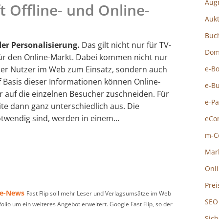
Aug
 Offline- und Online-
Auk
Buc
der Personalisierung.
Das gilt nicht nur für TV-
Dom
ür den Online-Markt. Dabei kommen nicht nur
der Nutzer im Web zum Einsatz, sondern auch
e-B
f Basis dieser Informationen können Online-
e-B
 auf die einzelnen Besucher zuschneiden. Für
e-P
te dann ganz unterschiedlich aus. Die
otwendig sind, werden in einem…
eCo
m-C
Mar
Onl
Prei
ne-News
Fast Flip soll mehr Leser und Verlagsumsätze im Web
SEO
olio um ein weiteres Angebot erweitert. Google Fast Flip, so der
Sich