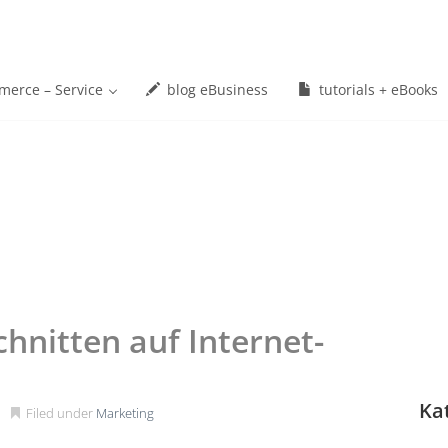
erce – Service
blog eBusiness
tutorials + eBooks
hnitten auf Internet-
Ka
Filed under
Marketing