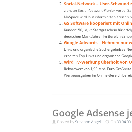
Social-Network – User-Schwund 
zieht an Social-Network-Pionier vorbei S
MySpace wird laut informierten Kreisen ba
GS Software kooperiert mit Onli
Kunden: 50,- â‚¬* Startgutschein für erf
deutschen Marktführer im Bereich eShop-
Google Adwords – Nehmen nur w
Links und organische Suchergebnisse Ne
erhalten Top-Links und organische Googl
Wird TV-Werbung überholt von 
Rekordwert von 1,93 Mrd. Euro Großbritan
Werbeausgaben im Online-Bereich bereits
Google Adsense je
Posted by
Susanne Angeli
On
30.04.09