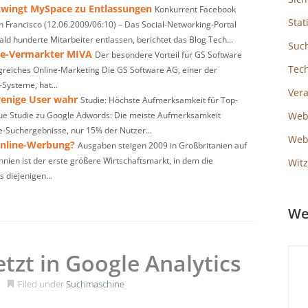
zwingt MySpace zu Entlassungen
Konkurrent Facebook
Stat
an Francisco (12.06.2009/06:10) – Das Social-Networking-Portal
ld hunderte Mitarbeiter entlassen, berichtet das Blog Tech...
Suc
ne-Vermarkter MIVA
Der besondere Vorteil für GS Software
Tec
olgreiches Online-Marketing Die GS Software AG, einer der
Systeme, hat...
Ver
enige User wahr
Studie: Höchste Aufmerksamkeit für Top-
ue Studie zu Google Adwords: Die meiste Aufmerksamkeit
Web
e-Suchergebnisse, nur 15% der Nutzer...
Webs
Online-Werbung?
Ausgaben steigen 2009 in Großbritanien auf
nien ist der erste größere Wirtschaftsmarkt, in dem die
Witz
 diejenigen...
We
tzt in Google Analytics
Filed under
Suchmaschine