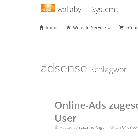
Menu
wallaby IT-Systems
home
Website-Service
eComm
Skip
to
content
adsense
Schlagwort
Online-Ads zugesc
User
Posted by
Susanne Angeli
On
04.08.09