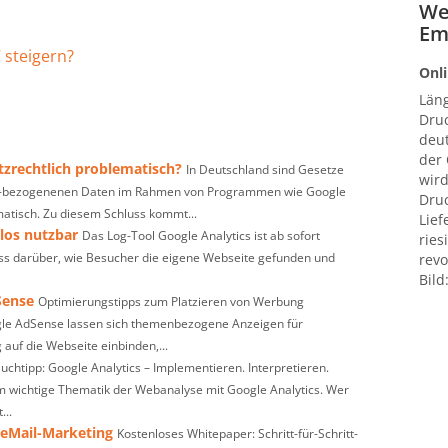
We
Em
 steigern?
Onli
Län
Druc
deut
der
tzrechtlich problematisch?
In Deutschland sind Gesetze
wird
IP-bezogenenen Daten im Rahmen von Programmen wie Google
Druc
matisch. Zu diesem Schluss kommt...
Lief
los nutzbar
Das Log-Tool Google Analytics ist ab sofort
ries
luss darüber, wie Besucher die eigene Webseite gefunden und
revo
Bild
Sense
Optimierungstipps zum Platzieren von Werbung
le AdSense lassen sich themenbezogene Anzeigen für
uf die Webseite einbinden,...
uchtipp: Google Analytics – Implementieren. Interpretieren.
em wichtige Thematik der Webanalyse mit Google Analytics. Wer
...
 eMail-Marketing
Kostenloses Whitepaper: Schritt-für-Schritt-