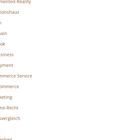
mented-Reality
tionshaus
h
ain
ook
usiness
ayment
mmerce Service
ommerce
keting
ine-Recht
svergleich
erheit