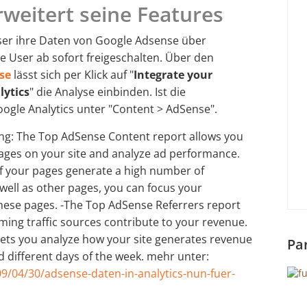
weitert seine Features
ser ihre Daten von Google Adsense über
alle User ab sofort freigeschalten. Über den
se
lässt sich per Klick auf "
Integrate your
lytics
" die Analyse einbinden. Ist die
oogle Analytics unter "Content > AdSense".
ng: The Top AdSense Content report allows you
pages on your site and analyze ad performance.
 of your pages generate a high number of
well as other pages, you can focus your
these pages. -The Top AdSense Referrers report
ming traffic sources contribute to your revenue.
lets you analyze how your site generates revenue
Pa
d different days of the week. mehr unter:
9/04/30/adsense-daten-in-analytics-nun-fuer-