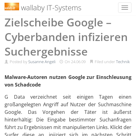
wallaby IT-Systems
Toggl
Skip
Zielscheibe Google –
to
content
Cyberbanden infizieren
Suchergebnisse
Posted by
Susanne Angeli
On
24.06.09
Filed under
Technik
Malware-Autoren nutzen Google zur Einschleusung
von Schadcode
G Data verzeichnet seit einigen Tagen einen
großangelegten Angriff auf Nutzer der Suchmaschine
Google. Das Vorgehen der Täter ist äußerst
hinterhältig: Die Eingabe bestimmter Suchanfragen
führt zu Ergebnissen mit manipulierten Links. Klickt der
Surfer diese an, injiziert sich im nächsten Schritt