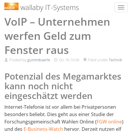
wallaby IT-Systems
Toggl
Skip
VoIP – Unternehmen
to
content
werfen Geld zum
Fenster raus
Posted by
gummibaerle
On
16.10.06
Filed under
Technik
Potenzial des Megamarktes
kann noch nicht
eingeschätzt werden
Internet-Telefonie ist vor allem bei Privatpersonen
besonders beliebt. Dies geht aus einer Studie der
Forschungsgemeinschaft Wahlen Online (
FGW online
)
und des
E-Business-Watch
hervor. Derzeit nutzen elf