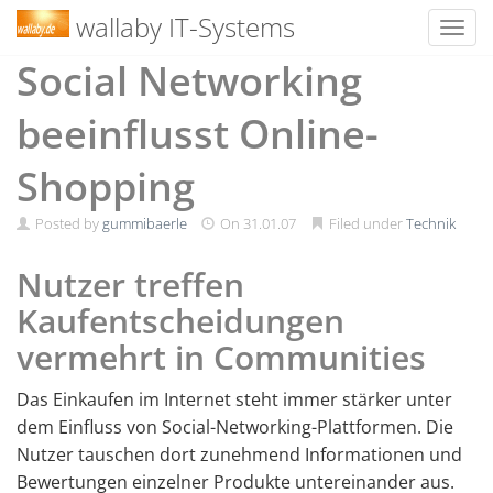
wallaby IT-Systems
Toggl
Skip
Social Networking
to
content
beeinflusst Online-
Shopping
Posted by
gummibaerle
On
31.01.07
Filed under
Technik
Nutzer treffen
Kaufentscheidungen
vermehrt in Communities
Das Einkaufen im Internet steht immer stärker unter
dem Einfluss von Social-Networking-Plattformen. Die
Nutzer tauschen dort zunehmend Informationen und
Bewertungen einzelner Produkte untereinander aus.