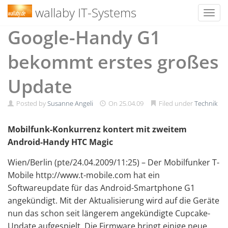
wallaby IT-Systems
Toggl
Skip
Google-Handy G1
to
content
bekommt erstes großes
Update
Posted by
Susanne Angeli
On
25.04.09
Filed under
Technik
Mobilfunk-Konkurrenz kontert mit zweitem
Android-Handy HTC Magic
Wien/Berlin (pte/24.04.2009/11:25) – Der Mobilfunker T-
Mobile http://www.t-mobile.com hat ein
Softwareupdate für das Android-Smartphone G1
angekündigt. Mit der Aktualisierung wird auf die Geräte
nun das schon seit längerem angekündigte Cupcake-
Update aufgespielt. Die Firmware bringt einige neue