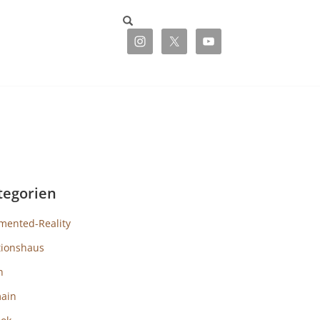
tegorien
mented-Reality
tionshaus
h
ain