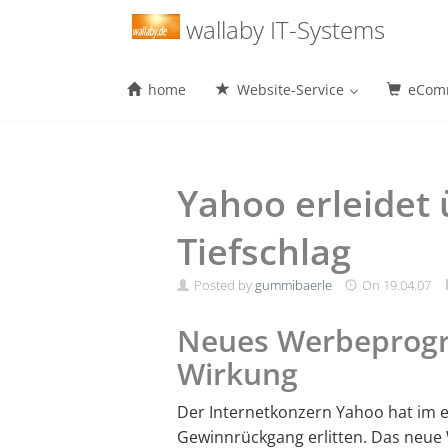
Menu
wallaby IT-Systems
home
Website-Service
eComm
Skip
to
content
Yahoo erleidet
Tiefschlag
Posted by
gummibaerle
On
19.04.07
Neues Werbeprog
Wirkung
Der Internetkonzern Yahoo hat im 
Gewinnrückgang erlitten. Das neu