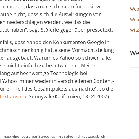
tlich daran, dass man sich Raum für positive
Web
laube nicht, dass sich die Auswirkungen von
Webs
en niederschlagen werden, wie das die
et haben“, sagt Stöferle gegenüber pressetext.
Witz
enfalls, dass Yahoo den Konkurrenten Google in
Suchmaschinenkönig hatte seine Vormachtstellung
We
ter ausgebaut. Warum es Yahoo so schwer falle,
sei nicht einfach zu beantworten. „Meiner
lang auf hochwertige Technologie bei
nd Yahoo immer wieder in verschiedenen Content-
nur ein Teil des Gesamtpakets ausmachte“, so die
text.austria
, Sunnyvale/Kalifornien, 18.04.2007).
hmaschinenbetreiber Yahoo löst mit seinem Umsatzausblick