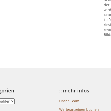
der
wird
Druc
Lief
ries
revo
Bild
egorien
:: mehr infos
Unser Team
Werbeanzeigen buchen