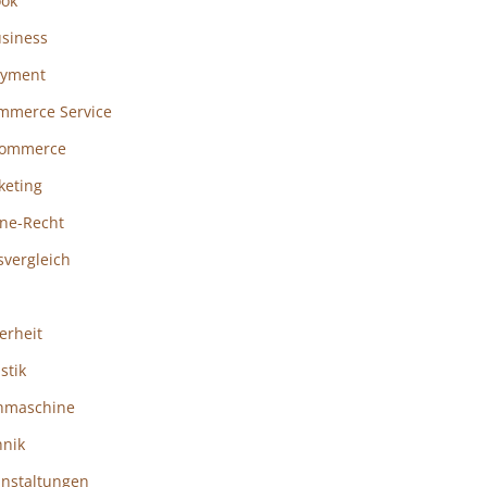
ook
usiness
ayment
mmerce Service
ommerce
keting
ine-Recht
svergleich
erheit
istik
hmaschine
hnik
anstaltungen