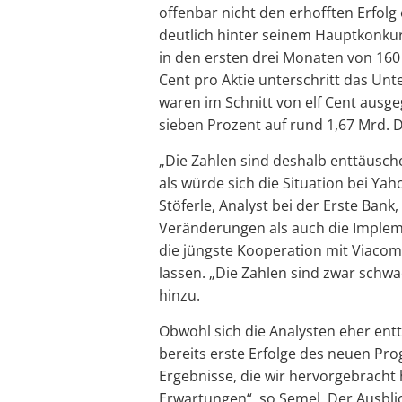
offenbar nicht den erhofften Erfolg
deutlich hinter seinem Hauptkonku
in den ersten drei Monaten von 160
Cent pro Aktie unterschritt das Un
waren im Schnitt von elf Cent ausg
sieben Prozent auf rund 1,67 Mrd. D
„Die Zahlen sind deshalb enttäusche
als würde sich die Situation bei Yah
Stöferle, Analyst bei der Erste Ban
Veränderungen als auch die Imple
die jüngste Kooperation mit Viacom
lassen. „Die Zahlen sind zwar schwa
hinzu.
Obwohl sich die Analysten eher ent
bereits erste Erfolge des neuen Pr
Ergebnisse, die wir hervorgebrach
Erwartungen“, so Semel. Der Ausblick