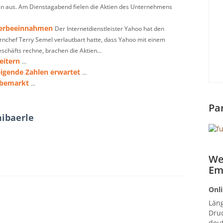
en aus. Am Dienstagabend fielen die Aktien des Unternehmens
Werbeeinnahmen
Der Internetdienstleister Yahoo hat den
nchef Terry Semel verlautbart hatte, dass Yahoo mit einem
häfts rechne, brachen die Aktien...
eitern
...
eigende Zahlen erwartet
...
rbemarkt
...
Pa
ibaerle
We
Em
Onli
Län
Druc
deut