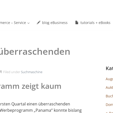
erce – Service
blog eBusiness
tutorials + eBooks
 überraschenden
Ka
Filed under
Suchmaschine
Aug
ramm zeigt kaum
Auk
Buc
ersten Quartal einen überraschenden
Dom
e Werbeprogramm „Panama“ konnte bislang