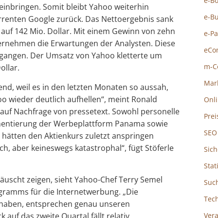
e-B
 einbringen. Somit bleibt Yahoo weiterhin
e-B
rrenten Google zurück. Das Nettoergebnis sank
 auf 142 Mio. Dollar. Mit einem Gewinn von zehn
e-P
ternehmen die Erwartungen der Analysten. Diese
eCo
egangen. Der Umsatz von Yahoo kletterte um
m-C
ollar.
Mar
nd, weil es in den letzten Monaten so aussah,
oo wieder deutlich aufhellen“, meint Ronald
Onl
k, auf Nachfrage von pressetext. Sowohl personelle
Prei
mentierung der Werbeplattform Panama sowie
SEO
 hätten den Aktienkurs zuletzt anspringen
ch, aber keineswegs katastrophal“, fügt Stöferle
Sich
Stat
täuscht zeigen, sieht Yahoo-Chef Terry Semel
Suc
ogramms für die Internetwerbung. „Die
Tec
t haben, entsprechen genau unseren
 auf das zweite Quartal fällt relativ
Ver