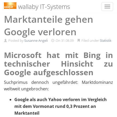
wallaby IT-Systems
Toggl
Skip
Marktanteile gehen
to
content
Google verloren
Posted by
Susanne Angeli
On
31.08.09
Filed under
Statistik
Microsoft hat mit Bing in
technischer Hinsicht zu
Google aufgeschlossen
Suchprimus dennoch ungefährdet: Marktdominanz
weltweit ungebrochen:
Google als auch Yahoo verloren im Vergleich
mit dem Vormonat rund 0,3 Prozent an
Marktanteil