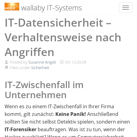
wallaby IT-Systems
Toggl
Skip
IT-Datensicherheit –
to
content
Verhaltensweise nach
Angriffen
Posted by
Susanne Angeli
On
12.03.09
Filed under
Sicherheit
IT-Zwischenfall im
Unternehmen
Wenn es zu einem IT-Zwischenfall in Ihrer Firma
kommt, gilt zunächst:
Keine Panik!
Anschließend
sollten Sie nicht selbst Detektiv spielen, sondern einen
IT-Forensiker
beauftragen. Was ist zu tun, wenn der