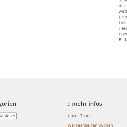
der
wird
Druc
Lief
ries
revo
Bild
egorien
:: mehr infos
Unser Team
Werbeanzeigen buchen