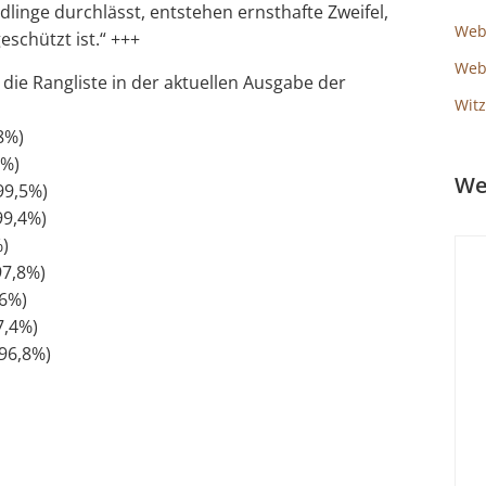
linge durchlässt, entstehen ernsthafte Zweifel,
Web
schützt ist.“ +++
Webs
die Rangliste in der aktuellen Ausgabe der
Witz
8%)
6%)
We
99,5%)
99,4%)
%)
97,8%)
,6%)
7,4%)
 96,8%)