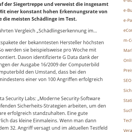
e-B
f der Siegertreppe und verweist die insgesamt
e-B
 Mit einer konstant hohen Erkennungsrate von
 die meisten Schädlinge im Test.
e-P
ührten Vergleich „Schädlingserkennung im…
eCo
m-C
itspakete der bekanntesten Hersteller höchsten
So werden sie beispielsweise pro Woche mit
Mar
ontiert. Davon identifizierte G Data dank der
Onl
gen der Ausgabe 16/2009 der Computerbild
Prei
omputerbild den Umstand, dass bei den
mindestens einer von 100 Angriffen erfolgreich
SEO
Sich
ata Security Labs: „Moderne Security-Software
Stat
ifenden Sicherheits-Strategien arbeiten, um den
Suc
e erfolgreich standzuhalten. Eine gute
rlich das kleine Einmaleins. Wenn man dann
Tec
edem 32. Angriff versagt und im aktuellen Testfeld
Ver