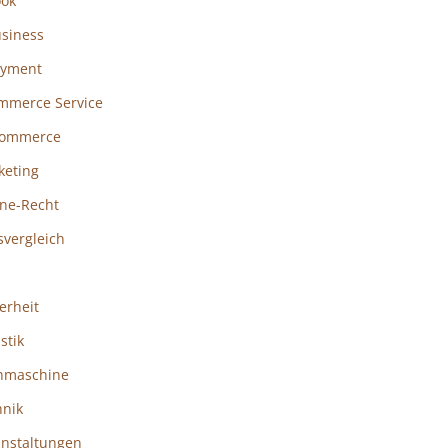
ook
usiness
ayment
mmerce Service
ommerce
keting
ine-Recht
svergleich
erheit
istik
hmaschine
hnik
anstaltungen