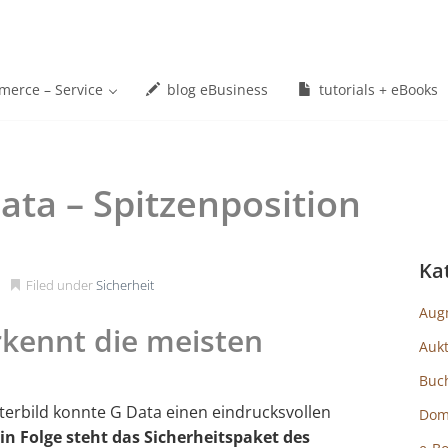
erce – Service
blog eBusiness
tutorials + eBooks
Data – Spitzenposition
Ka
Filed under
Sicherheit
Aug
rkennt die meisten
Auk
Buc
erbild konnte G Data einen eindrucksvollen
Dom
in Folge steht das Sicherheitspaket des