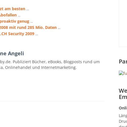
tzt am besten
...
Abofallen
...
 proaktiv genug
...
2008 mit rund 285 Mio. Daten
...
A.CH Security 2009
...
ne Angeli
Pa
by.de. Publiziert Bücher, eBooks, Blogposts rund um
ia, Onlinehandel und Internetmarketing.
We
Em
Onli
Län
Druc
deut