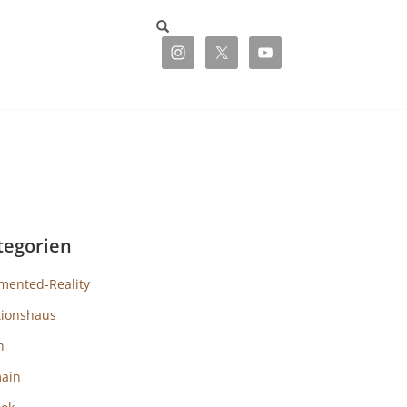
tegorien
mented-Reality
tionshaus
h
ain