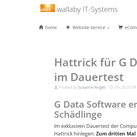
Menu
wallaby IT-Systems
home
Website-Service
eComm
Skip
to
content
Hattrick für G 
im Dauertest
Posted by
Susanne Angeli
On
28.07.09
G Data Software e
Schädlinge
Im exklusiven Dauertest der Comput
Hattrick hinlegen:
Zum dritten Mal 