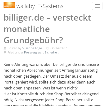
wallaby IT-Systems
Toggl
Skip
billiger.de – versteckt
to
content
monatliche
Grundgebühr?
Posted by
Susanne Angeli
On
14.03.07
Filed under
Preisvergleich
,
Sicherheit
Keine Ahnung warum, aber bei billiger.de sind unsere
monatlichen Abrechnungen seit Anfang Januar stetig
nach oben gestiegen. Der Umsatz der aus diesem
Portal geniert wird, sollte sich dazu aber dann auch
nach oben anpassen. Was ist wenn nicht?
Hier ist Kontrolle durch den Shop-Betreiber dringend
nötig. Nicht vergessen: Jeder Shop-Betreiber sollte
ganz genau mal die Klickliste ansehen. Woher kommen