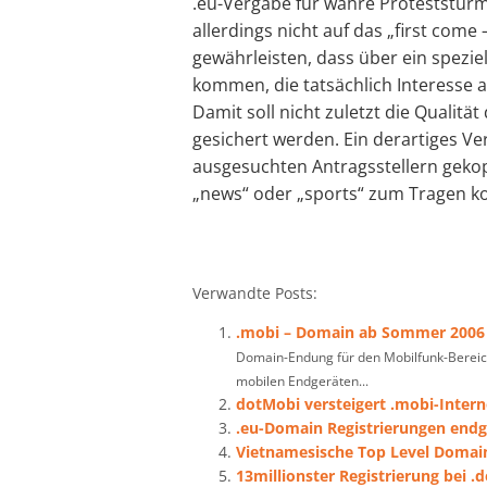
.eu-Vergabe für wahre Proteststürme
allerdings nicht auf das „first come 
gewährleisten, dass über ein spezi
kommen, die tatsächlich Interesse
Damit soll nicht zuletzt die Qualitä
gesichert werden. Ein derartiges V
ausgesuchten Antragsstellern gekopp
„news“ oder „sports“ zum Tragen 
Verwandte Posts:
.mobi – Domain ab Sommer 2006
Domain-Endung für den Mobilfunk-Bereich 
mobilen Endgeräten...
dotMobi versteigert .mobi-Inter
.eu-Domain Registrierungen endg
Vietnamesische Top Level Domain
13millionster Registrierung bei 