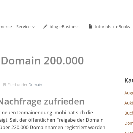
erce – Service
blog eBusiness
tutorials + eBooks
-Domain 200.000
Ka
Filed under
Domain
Aug
Nachfrage zufrieden
Auk
r neuen Domainendung .mobi hat sich die
Buc
igt. Seit der öffentlichen Freigabe der Domain
Dom
 über 220.000 Domainnamen registriert worden.