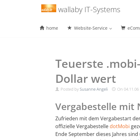
Menu
wallaby IT-Systems
home
Website-Service
eComm
Skip
to
content
Teuerste .mobi
Dollar wert
Posted by
Susanne Angeli
On
04.11.06
Vergabestelle mit 
Zufrieden mit dem Vergabestart de
offizielle Vergabestelle
dotMobi
geze
Ende September dieses Jahres sind