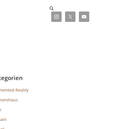
tegorien
mented-Reality
tionshaus
h
ain