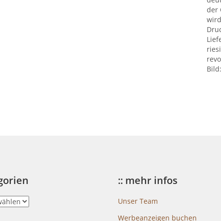
der
wird
Druc
Lief
ries
revo
Bild
egorien
:: mehr infos
Unser Team
Werbeanzeigen buchen