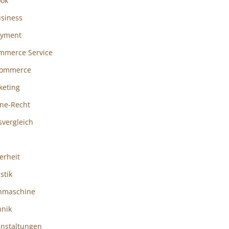
ook
usiness
ayment
mmerce Service
ommerce
keting
ine-Recht
svergleich
erheit
istik
hmaschine
hnik
anstaltungen