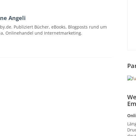
ne Angeli
by.de. Publiziert Bücher, eBooks, Blogposts rund um
ia, Onlinehandel und Internetmarketing.
Pa
We
Em
Onli
Län
Druc
deut