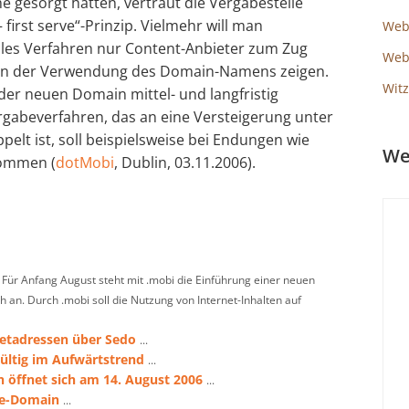
 gesorgt hatten, vertraut die Vergabestelle
– first serve“-Prinzip. Vielmehr will man
Web
elles Verfahren nur Content-Anbieter zum Zug
Webs
 an der Verwendung des Domain-Namens zeigen.
Witz
t der neuen Domain mittel- und langfristig
ergabeverfahren, das an eine Versteigerung unter
elt ist, soll beispielsweise bei Endungen wie
We
kommen (
dotMobi
, Dublin, 03.11.2006).
Für Anfang August steht mit .mobi die Einführung einer neuen
an. Durch .mobi soll die Nutzung von Internet-Inhalten auf
netadressen über Sedo
...
ültig im Aufwärtstrend
...
 öffnet sich am 14. August 2006
...
.de-Domain
...