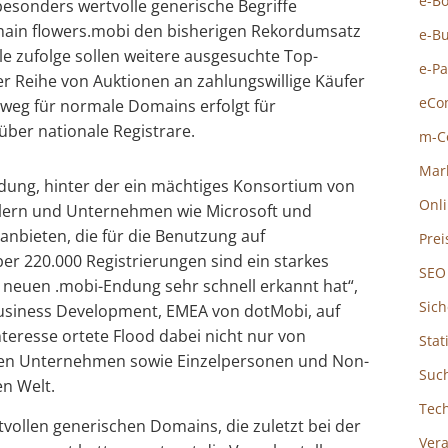
e-B
 besonders wertvolle generische Begriffe
omain flowers.mobi den bisherigen Rekordumsatz
e-B
le zufolge sollen weitere ausgesuchte Top-
e-P
 Reihe von Auktionen an zahlungswillige Käufer
eCo
weg für normale Domains erfolgt für
er nationale Registrare.
m-C
Mar
dung, hinter der ein mächtiges Konsortium von
Onl
llern und Unternehmen wie Microsoft und
anbieten, die für die Benutzung auf
Prei
ber 220.000 Registrierungen sind ein starkes
SEO
r neuen .mobi-Endung sehr schnell erkannt hat“,
Sich
Business Development, EMEA von dotMobi, auf
nteresse ortete Flood dabei nicht nur von
Stat
ren Unternehmen sowie Einzelpersonen und Non-
Suc
en Welt.
Tec
vollen generischen Domains, die zuletzt bei der
Ver