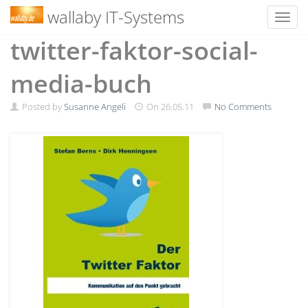
wallaby IT-Systems
Toggl
Skip
twitter-faktor-social-
to
content
media-buch
Posted by
Susanne Angeli
On
26.05.11
No Comments