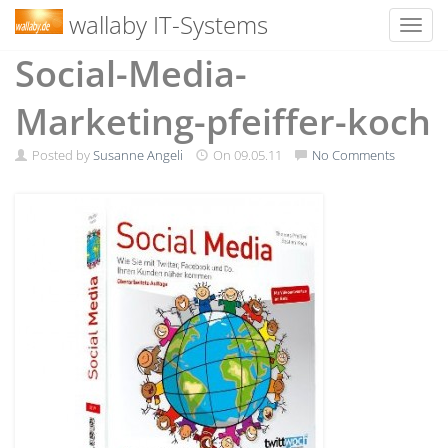
wallaby IT-Systems
Toggl
Skip
Social-Media-
to
content
Marketing-pfeiffer-koch
Posted by
Susanne Angeli
On
09.05.11
No Comments