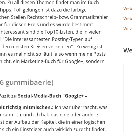
en. Zu all diesen Themen findet man im Buch
Web
Tipps. Toll gelungen ist dazu die farbige
chen Stellen Rechtschreib- bzw. Grammatikfehler
Webs
ar für diesen Preis und es wurde bestimmt
Witz
nteressant sind die Top10-Listen, die in vielen
el "Die interessantesten Posting-Typen auf
 den meisten Kreisen verkehren".. Zu wenig ist
We
nn es mal nicht so läuft, also wenn meine Posts
nicht, ein Marketing-Buch für Google+, sondern
 6 gummibaerle)
Fazit zu
Social-Media-Buch
"Google+ –
it richtig mitmischen
.:
Ich war überrascht, was
 kann.. ;-). und ich hab das eine oder andere
t der Aufbau der Kapitel, die in einer logischen
sich ein Einsteiger auch wirklich zurecht findet.