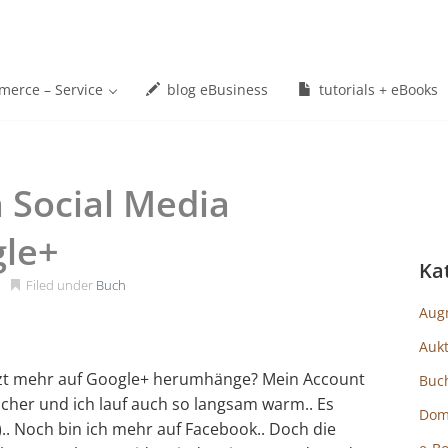
erce – Service
blog eBusiness
tutorials + eBooks
 Social Media
gle+
Ka
Filed under
Buch
Aug
Auk
etzt mehr auf Google+ herumhänge? Mein Account
Buc
ucher und ich lauf auch so langsam warm.. Es
Dom
-)).. Noch bin ich mehr auf Facebook.. Doch die