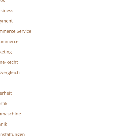
ook
usiness
ayment
mmerce Service
ommerce
keting
ine-Recht
svergleich
erheit
istik
hmaschine
hnik
anstaltungen