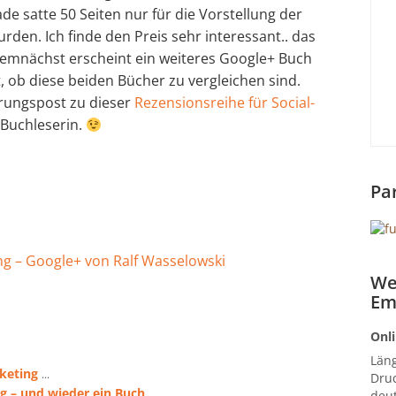
e satte 50 Seiten nur für die Vorstellung der
den. Ich finde den Preis sehr interessant.. das
mnächst erscheint ein weiteres Google+ Buch
 ob diese beiden Bücher zu vergleichen sind.
rungspost zu dieser
Rezensionsreihe für Social-
e Buchleserin.
Pa
g – Google+ von Ralf Wasselowski
We
Em
Onli
Län
keting
...
Druc
g – und wieder ein Buch
...
deut