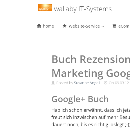
Menu
wallaby IT-Systems
home
Website-Service
eComm
Skip
to
content
Buch Rezension
Marketing Goo
Posted by
Susanne Angeli
On
09.03.12
Google+ Buch
Hab ich schon erwähnt, dass ich j
freut sich inzwischen auf mehr Bes
dauert noch, bis es richtig loslegt ;