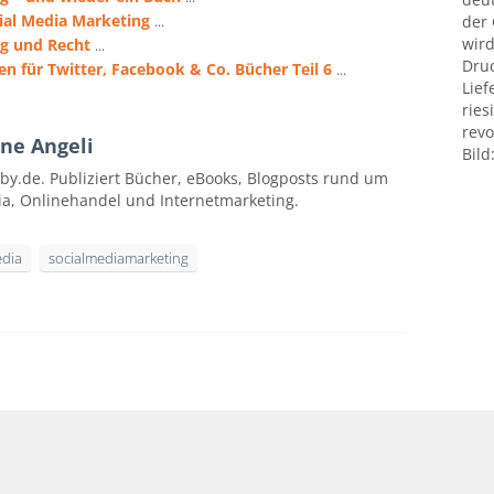
ial Media Marketing
der
...
wird
ng und Recht
...
Druc
en für Twitter, Facebook & Co. Bücher Teil 6
...
Lief
ries
revo
ne Angeli
Bild
by.de. Publiziert Bücher, eBooks, Blogposts rund um
ia, Onlinehandel und Internetmarketing.
edia
socialmediamarketing