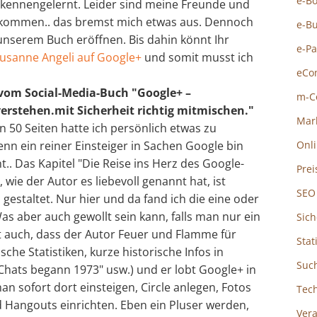
e-B
 kennengelernt. Leider sind meine Freunde und
gekommen.. das bremst mich etwas aus. Dennoch
e-B
unserem Buch eröffnen. Bis dahin könnt Ihr
e-P
usanne Angeli auf Google+
und somit musst ich
eCo
vom Social-Media-Buch "Google+ –
m-C
erstehen.mit Sicherheit richtig mitmischen."
Mar
n 50 Seiten hatte ich persönlich etwas zu
nn ein reiner Einsteiger in Sachen Google bin
Onl
t.. Das Kapitel "Die Reise ins Herz des Google-
Prei
wie der Autor es liebevoll genannt hat, ist
SEO
 gestaltet. Nur hier und da fand ich die eine oder
as aber auch gewollt sein kann, falls man nur ein
Sich
kt auch, dass der Autor Feuer und Flamme für
Stat
ische Statistiken, kurze historische Infos in
Suc
Chats begann 1973" usw.) und er lobt Google+ in
sofort dort einsteigen, Circle anlegen, Fotos
Tec
 Hangouts einrichten. Eben ein Pluser werden,
Ver