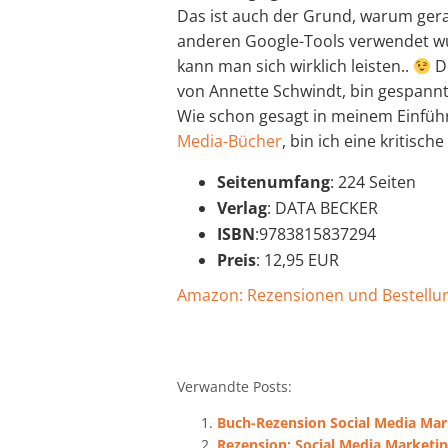
Das ist auch der Grund, warum gerad
anderen Google-Tools verwendet wur
kann man sich wirklich leisten..
De
von Annette Schwindt, bin gespannt,
Wie schon gesagt in meinem Einfüh
Media-Bücher
, bin ich eine kritisch
Seitenumfang
: 224 Seiten
Verlag
: DATA BECKER
ISBN
:9783815837294
Preis
: 12,95 EUR
Amazon: Rezensionen und Bestellun
Verwandte Posts:
Buch-Rezension Social Media Mar
Rezension: Social Media Marketin