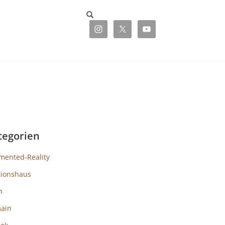
tegorien
mented-Reality
tionshaus
h
ain