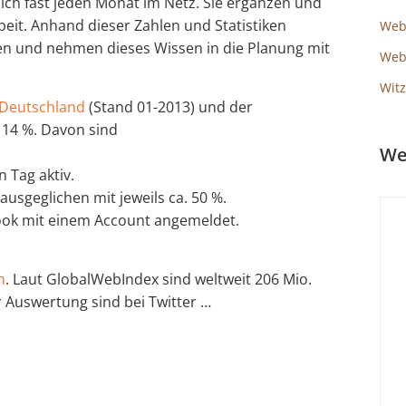
 sich fast jeden Monat im Netz. Sie ergänzen und
beit. Anhand dieser Zahlen und Statistiken
Web
ten und nehmen dieses Wissen in die Planung mit
Webs
Witz
n Deutschland
(Stand 01-2013) und der
 14 %. Davon sind
We
 Tag aktiv.
ausgeglichen mit jeweils ca. 50 %.
book mit einem Account angemeldet.
h
. Laut GlobalWebIndex sind weltweit 206 Mio.
r Auswertung sind bei Twitter …