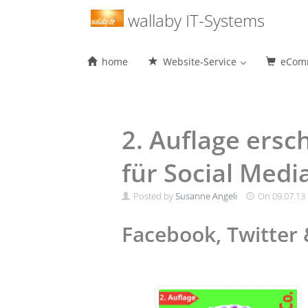
Menu
wallaby IT-Systems
home
Website-Service
eComm
Skip
to
content
2. Auflage ersc
für Social Medi
Posted by
Susanne Angeli
On
09.07.13
Facebook, Twitter 