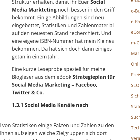
e-B
Struktur erhalten, damit Ihr Euer
Social
Media Markteting
noch besser in den Griff
e-B
bekommt. Einige Abbildungen sind neu
e-P
eingebettet, Statistiken und Zahlenmaterial
eCo
auf den neuesten Stand recherchiert. Und
eine eigene ISBN-Nummer hat mein Kleines
m-C
bekommen. Da hat sich doch dann einiges
Mar
getan in einem Jahr.
Onl
Eine kurze Leseprobe speziell für meine
Prei
Blogleser aus dem eBook
Strategieplan für
Social Media Marketing – Faceboo,
SEO
Twitter & Co.
Sich
1.3.1 Social Media Kanäle nach
Stat
Suc
d von Statistiken einige Fakten und Zahlen zu den
Tec
 Ihnen aufzeigen welche Zielgruppen sich dort
Ver