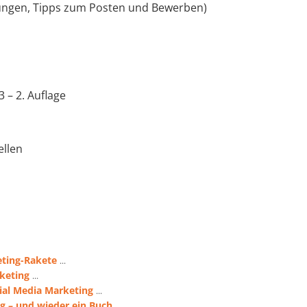
ngen, Tipps zum Posten und Bewerben)
3 – 2. Auflage
llen
eting-Rakete
...
keting
...
ial Media Marketing
...
g – und wieder ein Buch
...