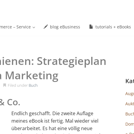
erce – Service
blog eBusiness
tutorials + eBooks
hienen: Strategieplan
a Marketing
Ka
Filed under
Buch
Aug
& Co.
Auk
Endlich geschafft. Die zweite Auflage
Buc
meines eBook ist fertig. Mal wieder viel
Dom
überarbeitet. Es hat eine völlig neue