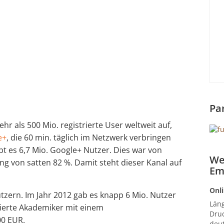
Pa
hr als 500 Mio. registrierte User weltweit auf,
e+
, die 60 min. täglich im Netzwerk verbringen
bt es 6,7 Mio. Google+ Nutzer. Dies war von
We
g von satten 82 %. Damit steht dieser Kanal auf
Em
Onli
Nutzern. Im Jahr 2012 gab es knapp 6 Mio. Nutzer
Län
zierte Akademiker mit einem
Druc
0 EUR.
deut