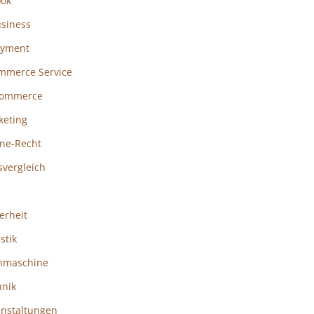
ook
usiness
ayment
mmerce Service
ommerce
keting
ine-Recht
svergleich
erheit
istik
hmaschine
hnik
anstaltungen