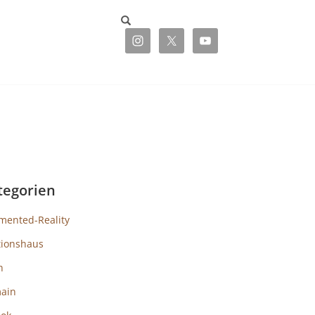
tegorien
mented-Reality
tionshaus
h
ain