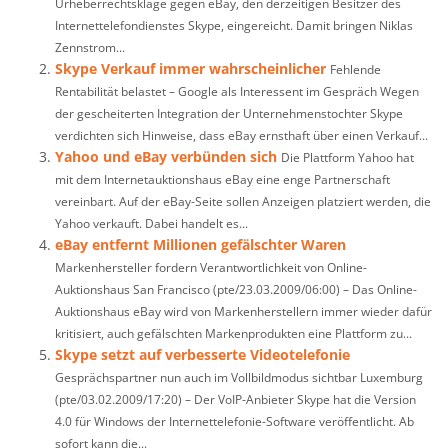
Urheberrechtsklage gegen eBay, den derzeitigen Besitzer des
Internettelefondienstes Skype, eingereicht. Damit bringen Niklas
Zennstrom...
Skype Verkauf immer wahrscheinlicher
Fehlende
Rentabilität belastet – Google als Interessent im Gespräch Wegen
der gescheiterten Integration der Unternehmenstochter Skype
verdichten sich Hinweise, dass eBay ernsthaft über einen Verkauf...
Yahoo und eBay verbünden sich
Die Plattform Yahoo hat
mit dem Internetauktionshaus eBay eine enge Partnerschaft
vereinbart. Auf der eBay-Seite sollen Anzeigen platziert werden, die
Yahoo verkauft. Dabei handelt es...
eBay entfernt Millionen gefälschter Waren
Markenhersteller fordern Verantwortlichkeit von Online-
Auktionshaus San Francisco (pte/23.03.2009/06:00) – Das Online-
Auktionshaus eBay wird von Markenherstellern immer wieder dafür
kritisiert, auch gefälschten Markenprodukten eine Plattform zu...
Skype setzt auf verbesserte Videotelefonie
Gesprächspartner nun auch im Vollbildmodus sichtbar Luxemburg
(pte/03.02.2009/17:20) – Der VoIP-Anbieter Skype hat die Version
4.0 für Windows der Internettelefonie-Software veröffentlicht. Ab
sofort kann die...