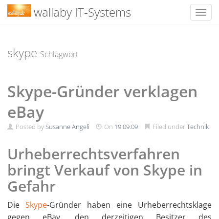
wallaby IT-Systems
Toggl
Skip
to
content
skype
Schlagwort
Skype-Gründer verklagen
eBay
Posted by
Susanne Angeli
On
19.09.09
Filed under
Technik
Urheberrechtsverfahren
bringt Verkauf von Skype in
Gefahr
Die
Skype
-Gründer haben eine Urheberrechtsklage
gegen eBay, den derzeitigen Besitzer des