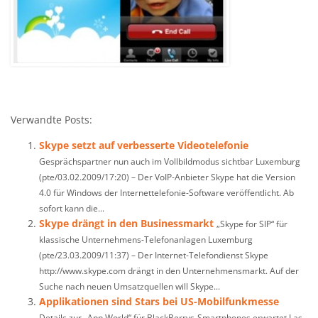
Verwandte Posts:
Skype setzt auf verbesserte Videotelefonie
Gesprächspartner nun auch im Vollbildmodus sichtbar Luxemburg
(pte/03.02.2009/17:20) – Der VoIP-Anbieter Skype hat die Version
4.0 für Windows der Internettelefonie-Software veröffentlicht. Ab
sofort kann die...
Skype drängt in den Businessmarkt
„Skype for SIP“ für
klassische Unternehmens-Telefonanlagen Luxemburg
(pte/23.03.2009/11:37) – Der Internet-Telefondienst Skype
http://www.skype.com drängt in den Unternehmensmarkt. Auf der
Suche nach neuen Umsatzquellen will Skype...
Applikationen sind Stars bei US-Mobilfunkmesse
Details zur „App World“ für BlackBerrys-Smartphones erwartet Las