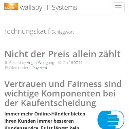
wallaby IT-Systems
Toggl
Skip
to
content
rechnungskauf
Schlagwort
Nicht der Preis allein zählt
Posted by
Angeli Wolfgang
On
16.07.11
Filed under
e-Payment
Vertrauen und Fairness sind
wichtige Komponenten bei
der Kaufentscheidung
Immer mehr Online-Händler bieten
ihren Kunden immer besseren
Kundenservice. Es ist längst kein