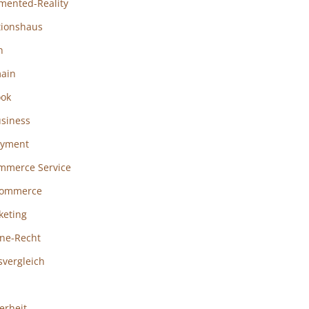
mented-Reality
tionshaus
h
ain
ook
usiness
ayment
mmerce Service
ommerce
keting
ine-Recht
svergleich
erheit