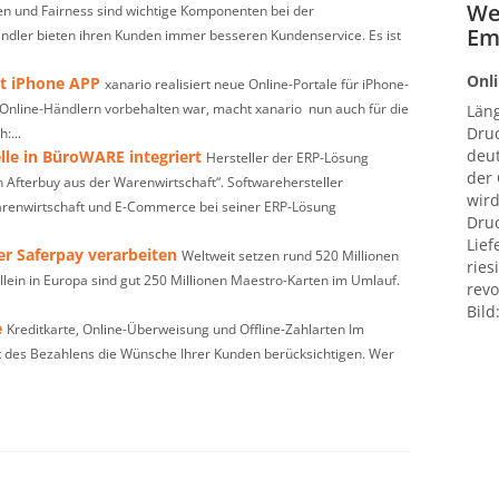
We
en und Fairness sind wichtige Komponenten bei der
Em
dler bieten ihren Kunden immer besseren Kundenservice. Es ist
Onli
et iPhone APP
xanario realisiert neue Online-Portale für iPhone-
Online-Händlern vorbehalten war, macht xanario nun auch für die
Län
Druc
:...
deut
lle in BüroWARE integriert
Hersteller der ERP-Lösung
der
 Afterbuy aus der Warenwirtschaft“. Softwarehersteller
wird
arenwirtschaft und E-Commerce bei seiner ERP-Lösung
Druc
Lief
r Saferpay verarbeiten
Weltweit setzen rund 520 Millionen
ries
llein in Europa sind gut 250 Millionen Maestro-Karten im Umlauf.
revo
Bild
e
Kreditkarte, Online-Überweisung und Offline-Zahlarten Im
rt des Bezahlens die Wünsche Ihrer Kunden berücksichtigen. Wer