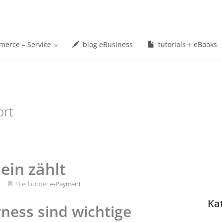
erce – Service
blog eBusiness
tutorials + eBooks
ort
lein zählt
1
Filed under
e-Payment
Ka
ness sind wichtige