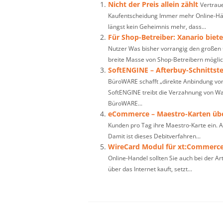
Nicht der Preis allein zählt
Vertrau
Kaufentscheidung Immer mehr Online-Hän
längst kein Geheimnis mehr, dass...
Für Shop-Betreiber: Xanario biet
Nutzer Was bisher vorrangig den großen 
breite Masse von Shop-Betreibern möglich
SoftENGINE – Afterbuy-Schnittste
BüroWARE schafft „direkte Anbindung von
SoftENGINE treibt die Verzahnung von W
BüroWARE...
eCommerce – Maestro-Karten übe
Kunden pro Tag ihre Maestro-Karte ein. A
Damit ist dieses Debitverfahren...
WireCard Modul für xt:Commerc
Online-Handel sollten Sie auch bei der A
über das Internet kauft, setzt...