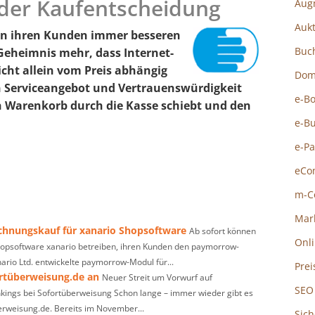
der Kaufentscheidung
Aug
Auk
en ihren Kunden immer besseren
Buc
 Geheimnis mehr, dass Internet-
cht allein vom Preis abhängig
Dom
Serviceangebot und Vertrauenswürdigkeit
e-B
n Warenkorb durch die Kasse schiebt und den
e-B
e-P
eCo
m-C
Mar
chnungskauf für xanario Shopsoftware
Ab sofort können
Onl
Shopsoftware xanario betreiben, ihren Kunden den paymorrow-
rio Ltd. entwickelte paymorrow-Modul für...
Prei
rtüberweisung.de an
Neuer Streit um Vorwurf auf
SEO
kings bei Sofortüberweisung Schon lange – immer wieder gibt es
erweisung.de. Bereits im November...
Sich