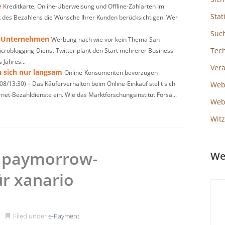
e
Kreditkarte, Online-Überweisung und Offline-Zahlarten Im
Stat
rt des Bezahlens die Wünsche Ihrer Kunden berücksichtigen. Wer
Suc
ür Unternehmen
Werbung nach wie vor kein Thema San
Tec
icroblogging-Dienst Twitter plant den Start mehrerer Business-
 Jahres...
Ver
n sich nur langsam
Online-Konsumenten bevorzugen
8/13:30) – Das Käuferverhalten beim Online-Einkauf stellt sich
Web
et-Bezahldienste ein. Wie das Marktforschungsinstitut Forsa...
Webs
Witz
m paymorrow-
We
r xanario
Filed under
e-Payment