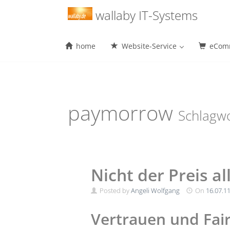
Menu
wallaby IT-Systems
home
Website-Service
eComm
Skip
to
content
paymorrow
Schlagw
Nicht der Preis al
Posted by
Angeli Wolfgang
On
16.07.1
Vertrauen und Fair