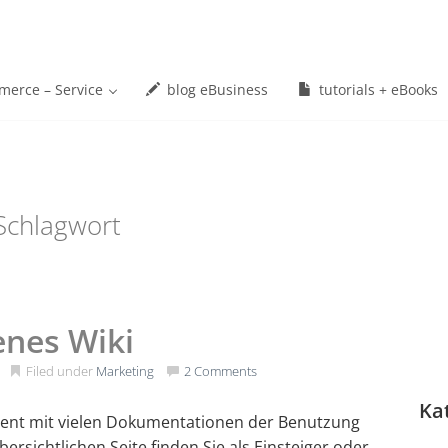
erce – Service
blog eBusiness
tutorials + eBooks
Schlagwort
enes Wiki
Filed under
Marketing
2 Comments
Ka
ent mit vielen Dokumentationen der Benutzung
bersichtlichen Seite finden Sie als Einsteiger oder