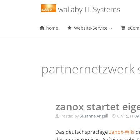
Menu
wallaby IT-Systems
home
Website-Service
eComm
Skip
to
content
partnernetzwerk
zanox startet eig
Posted by
Susanne Angeli
On
15.11.09
Das deutschsprachige
zanox-Wiki
di
des zanox Services. Auf einer sehr ü