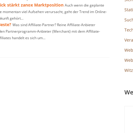
ck stärkt zanox Marktposition
Auch wenn die geplante
Stat
 momentan viel Aufsehen verursacht, geht der Trend im Online-
kunft gehört...
Suc
Beste?
Was sind Affiliate-Partner? Reine Affiliate-Anbieter
Tec
n den Partnerprogramm-Anbieter (Merchant) mit dem Affiliate-
liates handelt es sich um...
Ver
Web
Webs
Witz
We