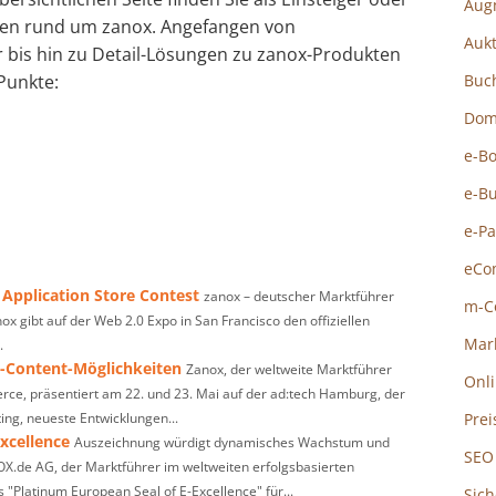
Aug
rten rund um zanox. Angefangen von
Auk
 bis hin zu Detail-Lösungen zu zanox-Produkten
Punkte:
Buc
Dom
e-B
e-B
e-P
eCo
 Application Store Contest
zanox – deutscher Marktführer
m-C
ox gibt auf der Web 2.0 Expo in San Francisco den offiziellen
Mar
.
o-Content-Möglichkeiten
Zanox, der weltweite Marktführer
Onl
rce, präsentiert am 22. und 23. Mai auf der ad:tech Hamburg, der
ing, neueste Entwicklungen...
Prei
xcellence
Auszeichnung würdigt dynamisches Wachstum und
SEO
X.de AG, der Marktführer im weltweiten erfolgsbasierten
"Platinum European Seal of E-Excellence" für...
Sich