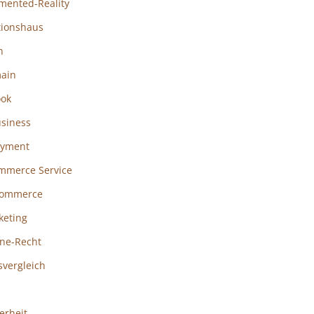
mented-Reality
tionshaus
h
ain
ook
usiness
ayment
mmerce Service
ommerce
keting
ine-Recht
svergleich
erheit