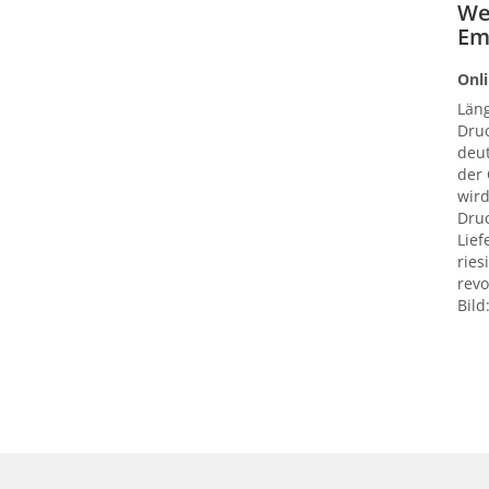
We
Em
Onli
Län
Druc
deut
der
wird
Druc
Lief
ries
revo
Bild