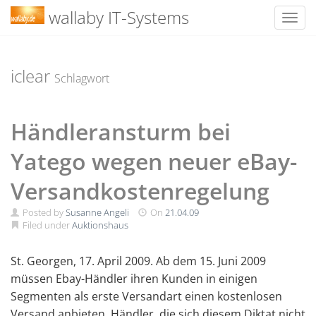
wallaby IT-Systems
Toggl
Skip
to
content
iclear
Schlagwort
Händleransturm bei
Yatego wegen neuer eBay-
Versandkostenregelung
Posted by
Susanne Angeli
On
21.04.09
Filed under
Auktionshaus
St. Georgen, 17. April 2009. Ab dem 15. Juni 2009
müssen Ebay-Händler ihren Kunden in einigen
Segmenten als erste Versandart einen kostenlosen
Versand anbieten. Händler, die sich diesem Diktat nicht