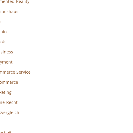
mented-Reality
tionshaus
h
ain
ook
usiness
ayment
mmerce Service
ommerce
keting
ine-Recht
svergleich
erheit