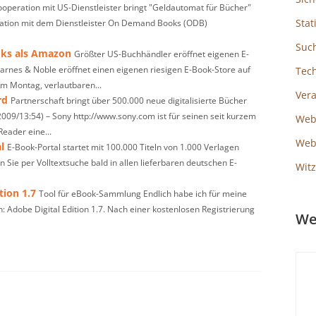
ooperation mit US-Dienstleister bringt "Geldautomat für Bücher"
Stat
eration mit dem Dienstleister On Demand Books (ODB)
Suc
oks als Amazon
Größter US-Buchhändler eröffnet eigenen E-
rnes & Noble eröffnet einen eigenen riesigen E-Book-Store auf
Tec
m Montag, verlautbaren...
Ver
rd
Partnerschaft bringt über 500.000 neue digitalisierte Bücher
009/13:54) – Sony http://www.sony.com ist für seinen seit kurzem
Web
eader eine...
Webs
l
E-Book-Portal startet mit 100.000 Titeln von 1.000 Verlagen
 Sie per Volltextsuche bald in allen lieferbaren deutschen E-
Witz
tion 1.7
Tool für eBook-Sammlung Endlich habe ich für meine
 Adobe Digital Edition 1.7. Nach einer kostenlosen Registrierung
We