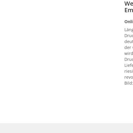
We
Em
Onli
Län
Druc
deut
der
wird
Druc
Lief
ries
revo
Bild