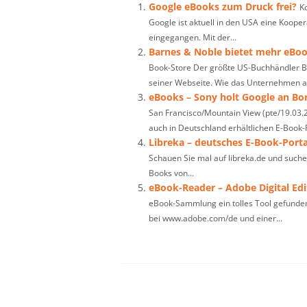
Google eBooks zum Druck frei?
K
Google ist aktuell in den USA eine Koop
eingegangen. Mit der...
Barnes & Noble bietet mehr eBo
Book-Store Der größte US-Buchhändler Ba
seiner Webseite. Wie das Unternehmen a
eBooks – Sony holt Google an Bo
San Francisco/Mountain View (pte/19.03.2
auch in Deutschland erhältlichen E-Book-R
Libreka – deutsches E-Book-Porta
Schauen Sie mal auf libreka.de und suchen
Books von...
eBook-Reader – Adobe Digital Edi
eBook-Sammlung ein tolles Tool gefunden:
bei www.adobe.com/de und einer...