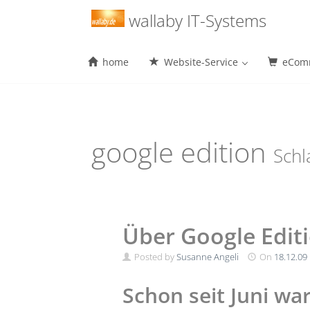
Menu
wallaby IT-Systems
home
Website-Service
eComm
Skip
to
content
google edition
Schl
Über Google Edit
Posted by
Susanne Angeli
On
18.12.09
Schon seit Juni war