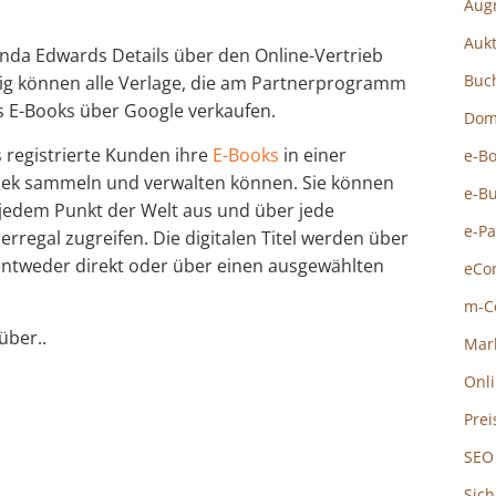
Aug
Auk
da Edwards Details über den Online-Vertrieb
Buc
tig können alle Verlage, die am Partnerprogramm
ls E-Books über Google verkaufen.
Dom
s registrierte Kunden ihre
E-Books
in einer
e-B
thek sammeln und verwalten können. Sie können
e-B
 jedem Punkt der Welt aus und über jede
e-P
erregal zugreifen. Die digitalen Titel werden über
 entweder direkt oder über einen ausgewählten
eCo
m-C
über..
Mar
Onl
Prei
SEO
Sich