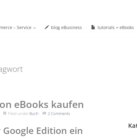
erce – Service
blog eBusiness
tutorials + eBooks
agwort
ion eBooks kaufen
Filed under
Buch
2 Comments
Ka
 Google Edition ein