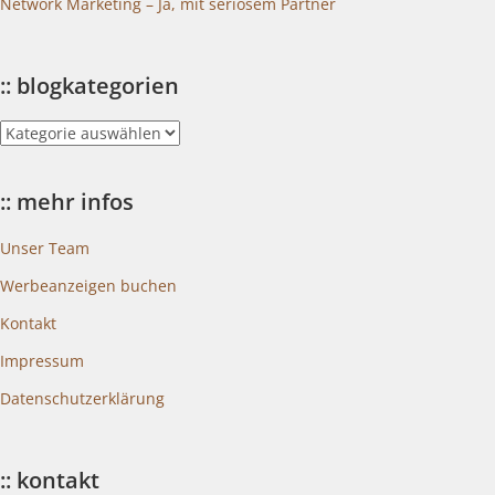
Network Marketing – Ja, mit seriösem Partner
:: blogkategorien
::
blogkategorien
:: mehr infos
Unser Team
Werbeanzeigen buchen
Kontakt
Impressum
Datenschutzerklärung
:: kontakt