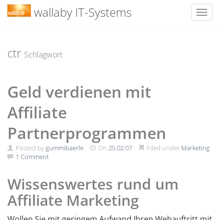
wallaby IT-Systems
Toggl
Skip
to
content
ctr
Schlagwort
Geld verdienen mit
Affiliate
Partnerprogrammen
Posted by
gummibaerle
On
25.02.07
Filed under
Marketing
1 Comment
Wissenswertes rund um
Affiliate Marketing
Wollen Sie mit geringem Aufwand Ihren Webauftritt mit