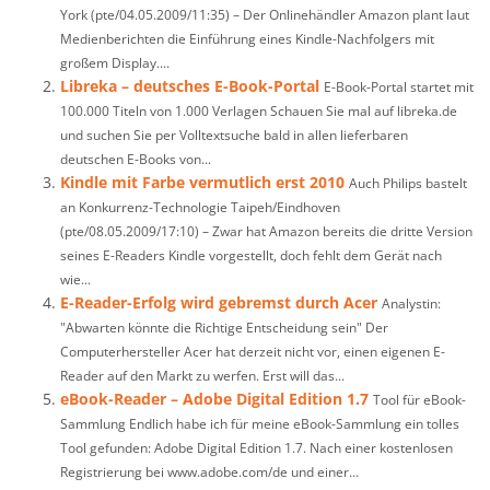
York (pte/04.05.2009/11:35) – Der Onlinehändler Amazon plant laut
Medienberichten die Einführung eines Kindle-Nachfolgers mit
großem Display....
Libreka – deutsches E-Book-Portal
E-Book-Portal startet mit
100.000 Titeln von 1.000 Verlagen Schauen Sie mal auf libreka.de
und suchen Sie per Volltextsuche bald in allen lieferbaren
deutschen E-Books von...
Kindle mit Farbe vermutlich erst 2010
Auch Philips bastelt
an Konkurrenz-Technologie Taipeh/Eindhoven
(pte/08.05.2009/17:10) – Zwar hat Amazon bereits die dritte Version
seines E-Readers Kindle vorgestellt, doch fehlt dem Gerät nach
wie...
E-Reader-Erfolg wird gebremst durch Acer
Analystin:
"Abwarten könnte die Richtige Entscheidung sein" Der
Computerhersteller Acer hat derzeit nicht vor, einen eigenen E-
Reader auf den Markt zu werfen. Erst will das...
eBook-Reader – Adobe Digital Edition 1.7
Tool für eBook-
Sammlung Endlich habe ich für meine eBook-Sammlung ein tolles
Tool gefunden: Adobe Digital Edition 1.7. Nach einer kostenlosen
Registrierung bei www.adobe.com/de und einer...