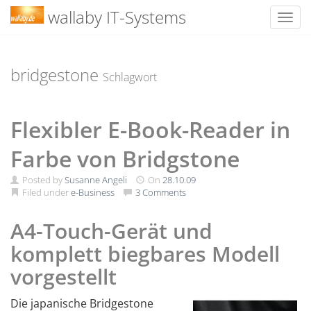
wallaby IT-Systems
Toggl
Skip
to
content
bridgestone
Schlagwort
Flexibler E-Book-Reader in
Farbe von Bridgstone
Posted by
Susanne Angeli
On
28.10.09
Filed under
e-Business
3 Comments
A4-Touch-Gerät und
komplett biegbares Modell
vorgestellt
Die japanische Bridgestone