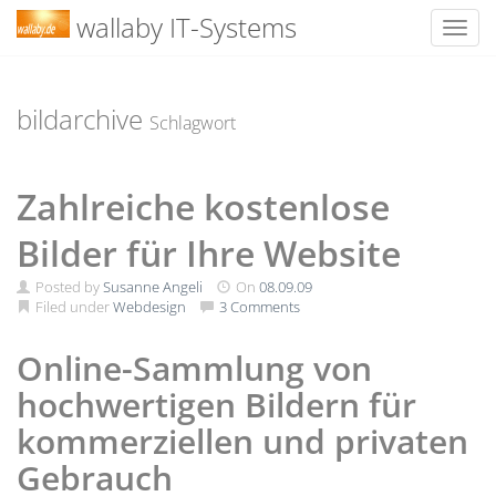
wallaby IT-Systems
Toggl
Skip
to
content
bildarchive
Schlagwort
Zahlreiche kostenlose
Bilder für Ihre Website
Posted by
Susanne Angeli
On
08.09.09
Filed under
Webdesign
3 Comments
Online-Sammlung von
hochwertigen Bildern für
kommerziellen und privaten
Gebrauch