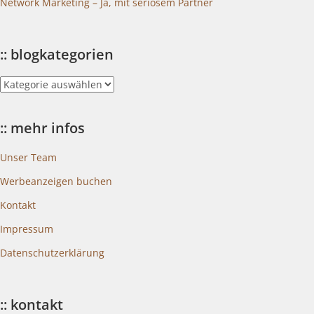
Network Marketing – Ja, mit seriösem Partner
:: blogkategorien
::
blogkategorien
:: mehr infos
Unser Team
Werbeanzeigen buchen
Kontakt
Impressum
Datenschutzerklärung
:: kontakt