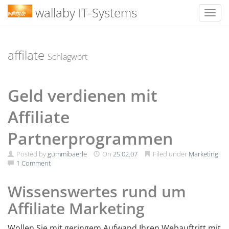
wallaby IT-Systems
Toggl
Skip
to
content
affilate
Schlagwort
Geld verdienen mit
Affiliate
Partnerprogrammen
Posted by
gummibaerle
On
25.02.07
Filed under
Marketing
1 Comment
Wissenswertes rund um
Affiliate Marketing
Wollen Sie mit geringem Aufwand Ihren Webauftritt mit