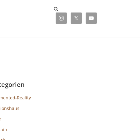
tegorien
mented-Reality
tionshaus
h
ain