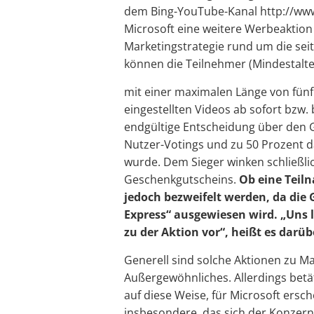
dem Bing-YouTube-Kanal http://www
Microsoft eine weitere Werbeaktion 
Marketingstrategie rund um die seit
können die Teilnehmer (Mindestalter
mit einer maximalen Länge von fünf
eingestellten Videos ab sofort bzw
endgültige Entscheidung über den G
Nutzer-Votings und zu 50 Prozent d
wurde. Dem Sieger winken schließli
Geschenkgutscheins.
Ob eine Teil
jedoch bezweifelt werden, da die 
Express“ ausgewiesen wird. „Uns 
zu der Aktion vor“, heißt es darü
Generell sind solche Aktionen zu M
Außergewöhnliches. Allerdings betä
auf diese Weise, für Microsoft ersc
insbesondere, das sich der Konzern