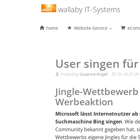
Menu
wallaby IT-Systems
home
Website-Service
eComm
Skip
to
content
User singen für
Posted by
Susanne Angeli
On
25.07.09
Jingle-Wettbewerb
Werbeaktion
Microsoft lässt Internetnutzer ab
Suchmaschine Bing singen
. Wie d
Community bekannt gegeben hat, si
Wettbewerbs eigene Jingles für die