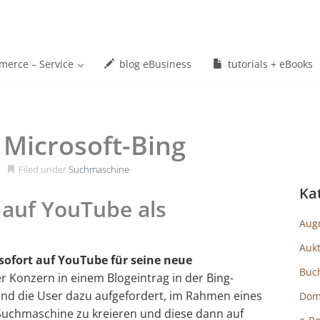
erce – Service
blog eBusiness
tutorials + eBooks
 Microsoft-Bing
Filed under
Suchmaschine
Ka
 auf YouTube als
Aug
Auk
 sofort auf YouTube für seine neue
Buc
er Konzern in einem Blogeintrag in der Bing-
nd die User dazu aufgefordert, im Rahmen eines
Dom
 Suchmaschine zu kreieren und diese dann auf