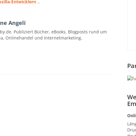
zilla-Entwicklern
...
ne Angeli
by.de. Publiziert Bücher, eBooks, Blogposts rund um
ia, Onlinehandel und Internetmarketing.
Pa
We
Em
Onli
Län
Druc
deut