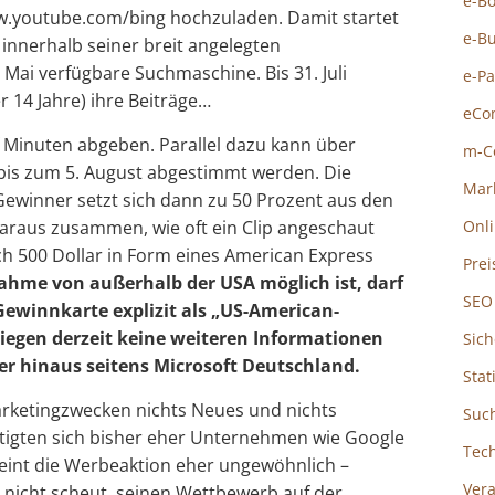
e-B
.youtube.com/bing hochzuladen. Damit startet
e-B
innerhalb seiner breit angelegten
 Mai verfügbare Suchmaschine. Bis 31. Juli
e-P
 14 Jahre) ihre Beiträge…
eCo
 Minuten abgeben. Parallel dazu kann über
m-C
. bis zum 5. August abgestimmt werden. Die
Mar
ewinner setzt sich dann zu 50 Prozent aus den
araus zusammen, wie oft ein Clip angeschaut
Onl
ch 500 Dollar in Form eines American Express
Prei
nahme von außerhalb der USA möglich ist, darf
SEO
Gewinnkarte explizit als „US-American-
liegen derzeit keine weiteren Informationen
Sich
ber hinaus seitens Microsoft Deutschland.
Stat
arketingzwecken nichts Neues und nichts
Suc
tigten sich bisher eher Unternehmen wie Google
Tec
heint die Werbeaktion eher ungewöhnlich –
Ver
 nicht scheut, seinen Wettbewerb auf der