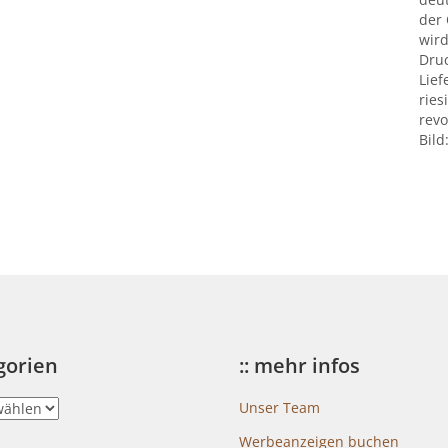
der
wird
Druc
Lief
ries
revo
Bild
egorien
:: mehr infos
Unser Team
Werbeanzeigen buchen