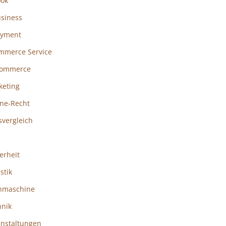
ook
usiness
ayment
mmerce Service
ommerce
keting
ine-Recht
svergleich
erheit
istik
hmaschine
hnik
anstaltungen