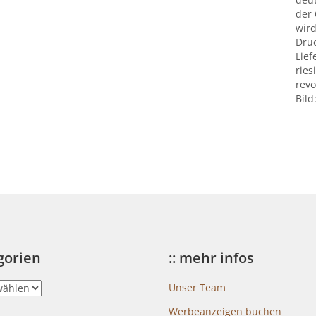
der
wird
Druc
Lief
ries
revo
Bild
egorien
:: mehr infos
Unser Team
Werbeanzeigen buchen