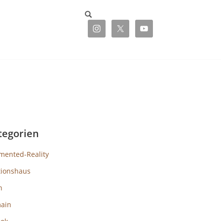
tegorien
mented-Reality
tionshaus
h
ain