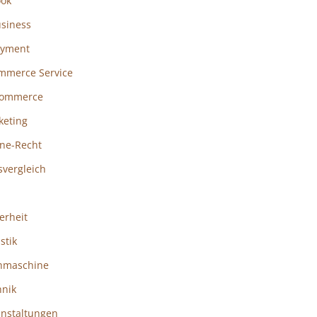
ook
usiness
ayment
mmerce Service
ommerce
keting
ine-Recht
svergleich
erheit
istik
hmaschine
hnik
anstaltungen