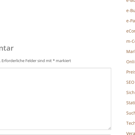
e-B
e-B
e-P
eCo
m-C
ntar
Mar
.
Erforderliche Felder sind mit
*
markiert
Onl
Prei
SEO
Sich
Stat
Suc
Tec
Ver