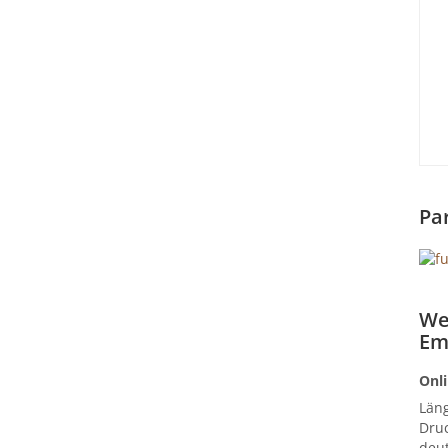
Pa
We
Em
Onli
Län
Druc
deut