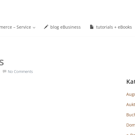
erce – Service
blog eBusiness
tutorials + eBooks
s
No Comments
Ka
Aug
Auk
Buc
Dom