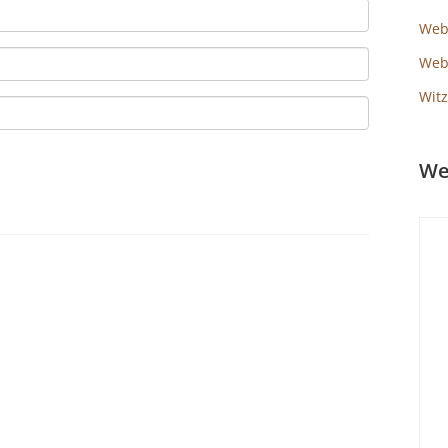
Web
Webs
Witz
We