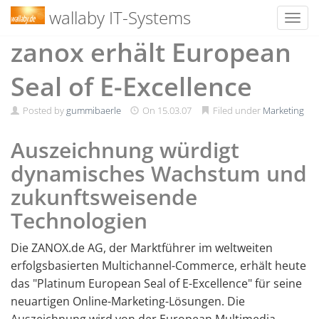
wallaby IT-Systems
Toggl
Skip
zanox erhält European
to
content
Seal of E-Excellence
Posted by
gummibaerle
On
15.03.07
Filed under
Marketing
Auszeichnung würdigt
dynamisches Wachstum und
zukunftsweisende
Technologien
Die ZANOX.de AG, der Marktführer im weltweiten
erfolgsbasierten Multichannel-Commerce, erhält heute
das "Platinum European Seal of E-Excellence" für seine
neuartigen Online-Marketing-Lösungen. Die