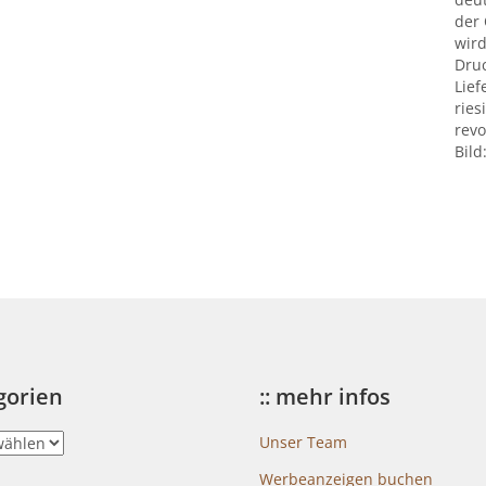
der
wird
Druc
Lief
ries
revo
Bild
egorien
:: mehr infos
Unser Team
Werbeanzeigen buchen