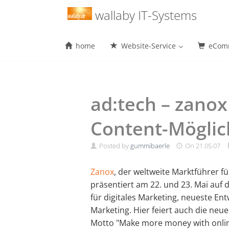
Menu
wallaby IT-Systems
home
Website-Service
eComm
Skip
to
content
ad:tech – zanox
Content-Möglic
Posted by
gummibaerle
On
21.05.07
Zanox
, der weltweite Marktführer 
präsentiert am 22. und 23. Mai auf
für digitales Marketing, neueste Ent
Marketing. Hier feiert auch die ne
Motto "Make more money with onlin