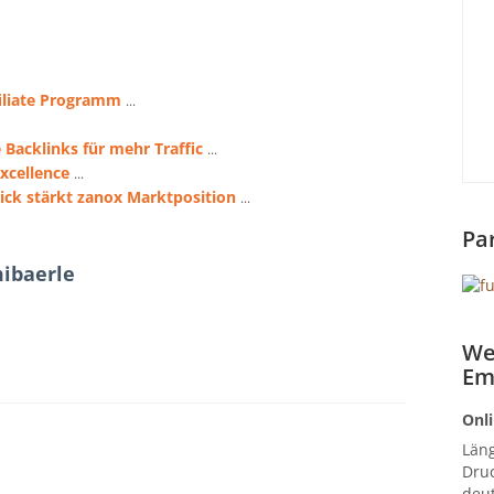
filiate Programm
...
Backlinks für mehr Traffic
...
xcellence
...
ck stärkt zanox Marktposition
...
Pa
ibaerle
We
Em
Onli
Län
Druc
deut