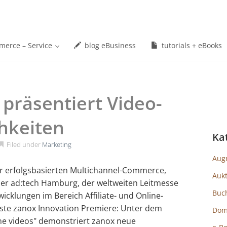
erce – Service
blog eBusiness
tutorials + eBooks
 präsentiert Video-
hkeiten
Ka
Filed under
Marketing
Aug
für erfolgsbasierten Multichannel-Commerce,
Auk
 der ad:tech Hamburg, der weltweiten Leitmesse
Buc
wicklungen im Bereich Affiliate- und Online-
ueste zanox Innovation Premiere: Unter dem
Dom
e videos" demonstriert zanox neue