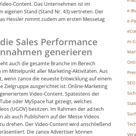
e-B
Video-Content. Das Unternehmen ist im
e-B
eigenen Stand (Stand Nr. 43) vertreten. Der
as Hessler nimmt zudem am ersten Messetag
e-P
eCo
 die Sales Performance
m-C
innahmen generieren
Mar
Onl
sieht auch die gesamte Branche im Bereich
m Mittelpunkt aller Marketing-Aktivitäten. Aus
Prei
t, wenn zanox die neueste Entwicklung auf einem
SEO
ese Zielgruppe ausgerichtet ist: Online-Marketing
Sich
 generiertem Video-Content. Spätestens der
ube oder MySpace hat gezeigt, welches
Stat
deos (UGOV) besitzen. Im Rahmen der ad:tech
Suc
n als auch Publishern auf der Messe Videos
 zu drehen. Der Video-Content wird anschließend
Tec
räsentiert. Die zanox Advertiser können
Ver