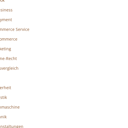
ook
usiness
ayment
mmerce Service
ommerce
keting
ine-Recht
svergleich
erheit
istik
hmaschine
hnik
anstaltungen