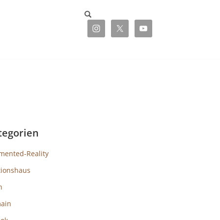
tegorien
mented-Reality
tionshaus
h
ain