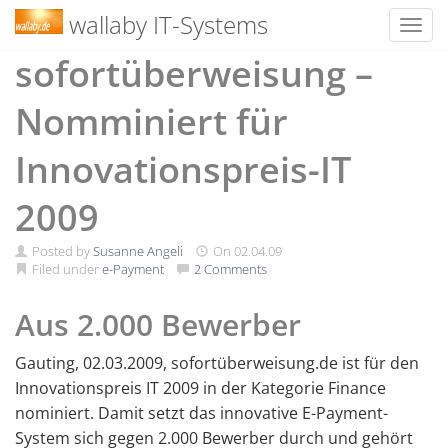
wallaby IT-Systems
Toggl
Skip
sofortüberweisung –
to
content
Nomminiert für
Innovationspreis-IT
2009
Posted by
Susanne Angeli
On
02.04.09
Filed under
e-Payment
2 Comments
Aus 2.000 Bewerber
Gauting, 02.03.2009, sofortüberweisung.de ist für den
Innovationspreis IT 2009 in der Kategorie Finance
nominiert. Damit setzt das innovative E-Payment-
System sich gegen 2.000 Bewerber durch und gehört