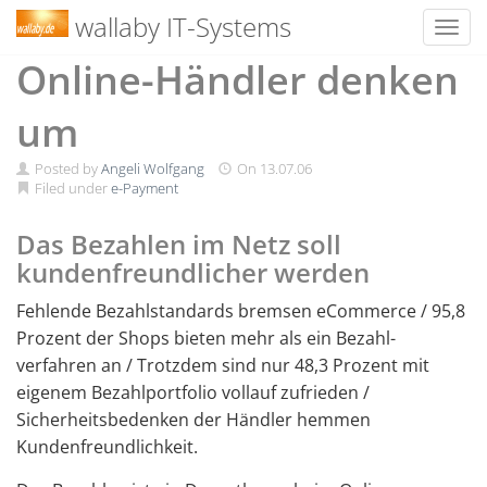
wallaby IT-Systems
Toggl
Skip
Online-Händler denken
to
content
um
Posted by
Angeli Wolfgang
On
13.07.06
Filed under
e-Payment
Das Bezahlen im Netz soll
kundenfreundlicher werden
Fehlende Bezahlstandards bremsen eCommerce / 95,8
Prozent der Shops bieten mehr als ein Bezahl-
verfahren an / Trotzdem sind nur 48,3 Prozent mit
eigenem Bezahlportfolio vollauf zufrieden /
Sicherheitsbedenken der Händler hemmen
Kundenfreundlichkeit.