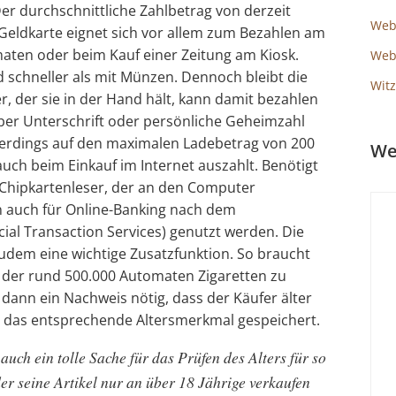
Der durchschnittliche Zahlbetrag von derzeit
Web
 Geldkarte eignet sich vor allem zum Bezahlen am
aten oder beim Kauf einer Zeitung am Kiosk.
Webs
 schneller als mit Münzen. Dennoch bleibt die
Witz
r, der sie in der Hand hält, kann damit bezahlen
ber Unterschrift oder persönliche Geheimzahl
 allerdings auf den maximalen Ladebetrag von 200
We
 auch beim Einkauf im Internet auszahlt. Benötigt
 Chipkartenleser, der an den Computer
n auch für Online-Banking nach dem
ial Transaction Services) genutzt werden. Die
udem eine wichtige Zusatzfunktion. So braucht
 der rund 500.000 Automaten Zigaretten zu
 dann ein Nachweis nötig, dass der Käufer älter
 ist das entsprechende Altersmerkmal gespeichert.
auch ein tolle Sache für das Prüfen des Alters für so
r seine Artikel nur an über 18 Jährige verkaufen