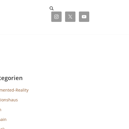
tegorien
mented-Reality
tionshaus
h
ain