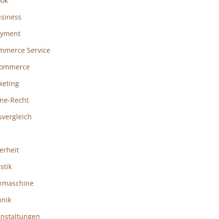
ook
usiness
ayment
mmerce Service
ommerce
keting
ine-Recht
svergleich
erheit
istik
hmaschine
hnik
anstaltungen