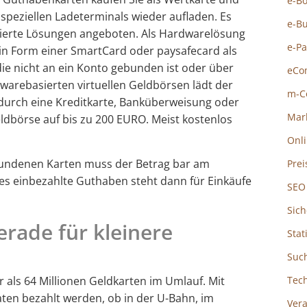
e-B
peziellen Ladeterminals wieder aufladen. Es
e-B
ierte Lösungen angeboten. Als Hardwarelösung
e-P
 in Form einer SmartCard oder paysafecard als
ie nicht an ein Konto gebunden ist oder über
eCo
ftwarebasierten virtuellen Geldbörsen lädt der
m-C
durch eine Kreditkarte, Banküberweisung oder
Mar
Geldbörse auf bis zu 200 EURO. Meist kostenlos
Onl
ebundenen Karten muss der Betrag bar am
Prei
es einbezahlte Guthaben steht dann für Einkäufe
SEO
Sich
erade für kleinere
Stat
Suc
 als 64 Millionen Geldkarten im Umlauf. Mit
Tec
ten bezahlt werden, ob in der U-Bahn, im
Ver