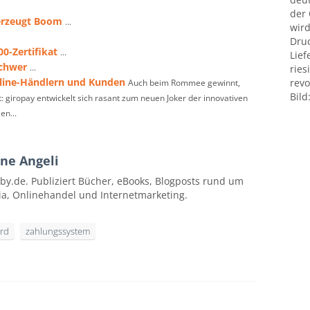
der
 erzeugt Boom
...
wird
Druc
0-Zertifikat
...
Lief
schwer
...
ries
nline-Händlern und Kunden
revo
Auch beim Rommee gewinnt,
Bild
: giropay entwickelt sich rasant zum neuen Joker der innovativen
en...
ne Angeli
by.de. Publiziert Bücher, eBooks, Blogposts rund um
ia, Onlinehandel und Internetmarketing.
ard
zahlungssystem