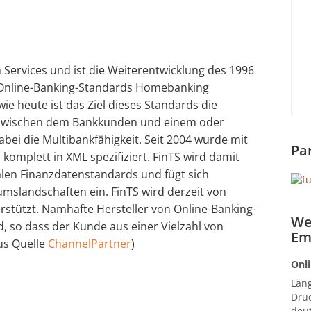
n Services und ist die Weiterentwicklung des 1996
 Online-Banking-Standards Homebanking
ie heute ist das Ziel dieses Standards die
le zwischen dem Bankkunden und einem oder
dabei die Multibankfähigkeit. Seit 2004 wurde mit
Pa
komplett in XML spezifiziert. FinTS wird damit
len Finanzdatenstandards und fügt sich
landschaften ein. FinTS wird derzeit von
erstützt. Namhafte Hersteller von Online-Banking-
We
, so dass der Kunde aus einer Vielzahl von
Em
us Quelle
ChannelPartner
)
Onli
Län
Druc
deut