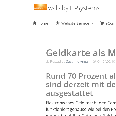
Menu
wallaby IT-Systems
home
Website-Service
eComm
Skip
to
content
Geldkarte als M
Posted by
Susanne Angeli
On
24.02.10
Rund 70 Prozent a
sind derzeit mit d
ausgestattet
Elektronisches Geld macht den Comp
funktioniert genauso wie bei den Pr
Voraus bezahlten Guthaben. Solche