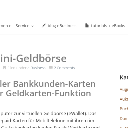
erce – Service
blog eBusiness
tutorials + eBooks
ini-Geldbörse
Filed under
e-Business
2 Comments
Ka
ller Bankkunden-Karten
Aug
er Geldkarten-Funktion
Auk
Buc
uter zur virtuellen Geldbörse (eWallet). Das
Dom
epaid-Karten für Mobiltelefone mit ihrem im
 Guthabenkarten kaufen Sie als Wertkarte und